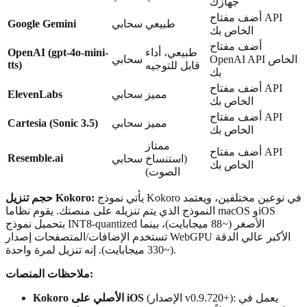
جهازك
أضف مفتاح API
طبيعي
سحابي
Google Gemini
الخاص بك
أضف مفتاح
طبيعي، أداء
OpenAI (gpt-4o-mini-
OpenAI API الخاص
سحابي
tts)
قابل للتوجيه
بك
أضف مفتاح API
مميز
سحابي
ElevenLabs
الخاص بك
أضف مفتاح API
مميز
سحابي
Cartesia (Sonic 3.5)
الخاص بك
ممتاز
أضف مفتاح API
Resemble.ai
(استنساخ
سحابي
الخاص بك
الصوت)
يأتي نموذج Kokoro في نوعين مختلفين، ويعتمد
حجم تنزيل Kokoro:
النموذج الذي يتم تنزيله على منصتك. يقوم نظاما macOS وiOS
بتحميل نموذج INT8-quantized الأصغر (~88 ميجابايت)، بينما
تستخدم الإضافات/المتصفحات إصدار WebGPU الأكبر عالي الدقة
(~330 ميجابايت). إنه تنزيل لمرة واحدة.
ملاحظات المنصات:
(الإصدار v0.9.720+): يعمل في
Kokoro الأصلي على iOS