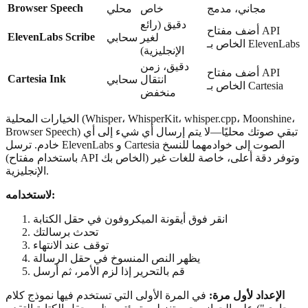
Browser Speech
مجاني، مدمج
خاص
محلي
دقيق (رائع
أضف مفتاح API
ElevenLabs Scribe
لغير
سحابي
الخاص بـ ElevenLabs
الإنجليزية)
دقيق، زمن
أضف مفتاح API
Cartesia Ink
انتقال
سحابي
الخاص بـ Cartesia
منخفض
الخيارات المحلية (Whisper، WhisperKit، whisper.cpp، Moonshine،
Browser Speech) تبقي صوتك محليًا—لا يتم إرسال أي شيء إلى أي
خادم. ترسل ElevenLabs و Cartesia الصوت إلى خوادمهما للنسخ
(باستخدام مفتاح API الخاص بك) وتوفر دقة أعلى، خاصة للغات غير
الإنجليزية.
لاستخدامه:
انقر فوق أيقونة الميكروفون في حقل الكتابة
تحدث برسالتك
توقف عند الانتهاء
يظهر النص المنسوخ في حقل الرسالة
قم بالتحرير إذا لزم الأمر، ثم أرسل
الإعداد لأول مرة:
في المرة الأولى التي تستخدم فيها نموذج كلام