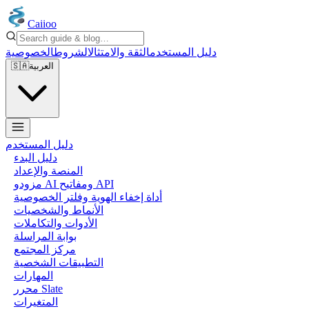
Caiioo
دليل المستخدم
الثقة والامتثال
الشروط
الخصوصية
العربية
🇸🇦
دليل المستخدم
دليل البدء
المنصة والإعداد
مزودو AI ومفاتيح API
أداة إخفاء الهوية وفلتر الخصوصية
الأنماط والشخصيات
الأدوات والتكاملات
بوابة المراسلة
مركز المجتمع
التطبيقات الشخصية
المهارات
محرر Slate
المتغيرات