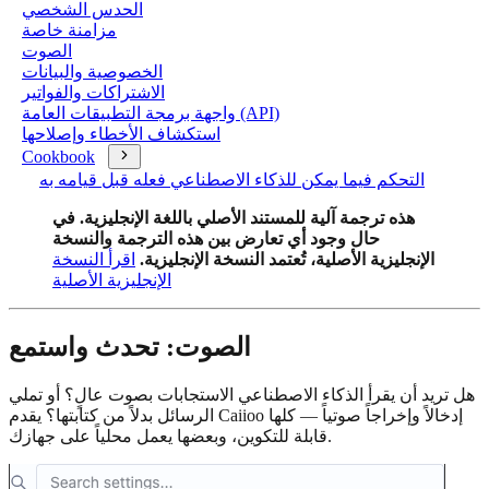
الحدس الشخصي
مزامنة خاصة
الصوت
الخصوصية والبيانات
الاشتراكات والفواتير
واجهة برمجة التطبيقات العامة (API)
استكشاف الأخطاء وإصلاحها
Cookbook
التحكم فيما يمكن للذكاء الاصطناعي فعله قبل قيامه به
هذه ترجمة آلية للمستند الأصلي باللغة الإنجليزية. في
حال وجود أي تعارض بين هذه الترجمة والنسخة
الإنجليزية الأصلية، تُعتمد النسخة الإنجليزية.
اقرأ النسخة
الإنجليزية الأصلية
الصوت: تحدث واستمع
هل تريد أن يقرأ الذكاء الاصطناعي الاستجابات بصوت عالٍ؟ أو تملي
الرسائل بدلاً من كتابتها؟ يقدم Caiioo إدخالاً وإخراجاً صوتياً — كلها
قابلة للتكوين، وبعضها يعمل محلياً على جهازك.