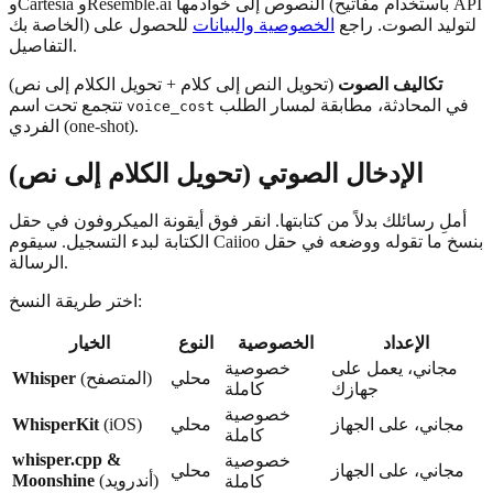
وCartesia وResemble.ai النصوص إلى خوادمها (باستخدام مفاتيح API
الخاصة بك) لتوليد الصوت. راجع
الخصوصية والبيانات
للحصول على
التفاصيل.
تكاليف الصوت
(تحويل النص إلى كلام + تحويل الكلام إلى نص)
في المحادثة، مطابقة لمسار الطلب
تتجمع تحت اسم
voice_cost
الفردي (one-shot).
الإدخال الصوتي (تحويل الكلام إلى نص)
أملِ رسائلك بدلاً من كتابتها. انقر فوق أيقونة الميكروفون في حقل
الكتابة لبدء التسجيل. سيقوم Caiioo بنسخ ما تقوله ووضعه في حقل
الرسالة.
اختر طريقة النسخ:
الإعداد
الخصوصية
النوع
الخيار
مجاني، يعمل على
خصوصية
محلي
(المتصفح)
Whisper
جهازك
كاملة
خصوصية
مجاني، على الجهاز
محلي
(iOS)
WhisperKit
كاملة
whisper.cpp &
خصوصية
مجاني، على الجهاز
محلي
(أندرويد)
Moonshine
كاملة