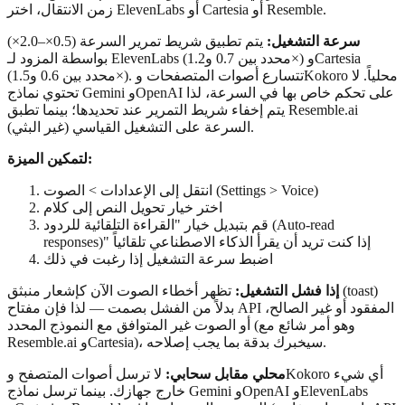
زمن الانتقال، اختر ElevenLabs أو Cartesia أو Resemble.
سرعة التشغيل:
يتم تطبيق شريط تمرير السرعة (0.5×–2.0×)
بواسطة المزود لـ ElevenLabs (محدد بين 0.7 و1.2×) وCartesia
(محدد بين 0.6 و1.5×). تتسارع أصوات المتصفحات وKokoro محلياً. لا
تحتوي نماذج Gemini وOpenAI على تحكم خاص بها في السرعة، لذا
يتم إخفاء شريط التمرير عند تحديدها؛ بينما تطبق Resemble.ai
السرعة على التشغيل القياسي (غير البثي).
لتمكين الميزة:
انتقل إلى الإعدادات > الصوت (Settings > Voice)
اختر خيار تحويل النص إلى كلام
قم بتبديل خيار "القراءة التلقائية للردود (Auto-read
responses)" إذا كنت تريد أن يقرأ الذكاء الاصطناعي تلقائياً
اضبط سرعة التشغيل إذا رغبت في ذلك
إذا فشل التشغيل:
تظهر أخطاء الصوت الآن كإشعار منبثق (toast)
بدلاً من الفشل بصمت — لذا فإن مفتاح API المفقود أو غير الصالح،
أو الصوت غير المتوافق مع النموذج المحدد (وهو أمر شائع مع
Resemble.ai وCartesia)، سيخبرك بدقة بما يجب إصلاحه.
محلي مقابل سحابي:
لا ترسل أصوات المتصفح وKokoro أي شيء
خارج جهازك. بينما ترسل نماذج Gemini وOpenAI وElevenLabs