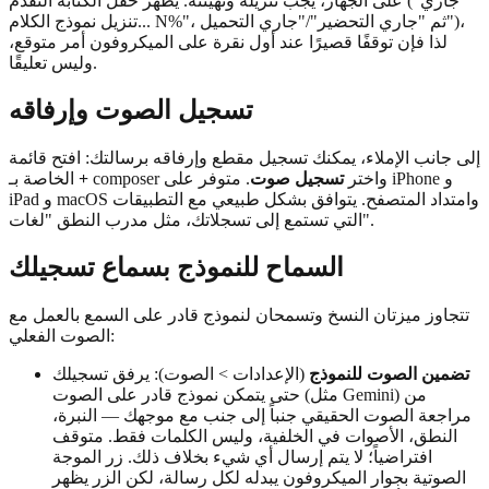
على الجهاز، يجب تنزيله وتهيئته. يظهر حقل الكتابة التقدم ("جاري
تنزيل نموذج الكلام... N%"، ثم "جاري التحضير"/"جاري التحميل")،
لذا فإن توقفًا قصيرًا عند أول نقرة على الميكروفون أمر متوقع،
وليس تعليقًا.
تسجيل الصوت وإرفاقه
إلى جانب الإملاء، يمكنك تسجيل مقطع وإرفاقه برسالتك: افتح قائمة
الخاصة بـ composer واختر
تسجيل صوت
. متوفر على iPhone و
+
iPad و macOS وامتداد المتصفح. يتوافق بشكل طبيعي مع التطبيقات
التي تستمع إلى تسجلاتك، مثل مدرب النطق "لغات".
السماح للنموذج بسماع تسجيلك
تتجاوز ميزتان النسخ وتسمحان لنموذج قادر على السمع بالعمل مع
الصوت الفعلي:
تضمين الصوت للنموذج
(الإعدادات > الصوت): يرفق تسجيلك
حتى يتمكن نموذج قادر على الصوت (مثل Gemini) من
مراجعة الصوت الحقيقي جنباً إلى جنب مع موجهك — النبرة،
النطق، الأصوات في الخلفية، وليس الكلمات فقط. متوقف
افتراضياً؛ لا يتم إرسال أي شيء بخلاف ذلك. زر الموجة
الصوتية بجوار الميكروفون يبدله لكل رسالة، لكن الزر يظهر