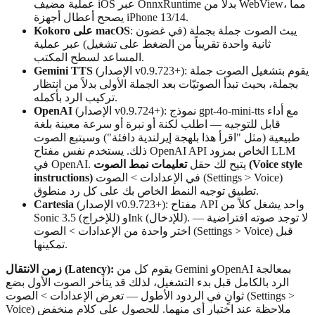
عملية مضيف iOS عبر OnnxRuntime بدلاً من WebView، مما
يصحح أعطال أجهزة iPhone 13/14.
: يبث الصوت جملة بجملة (في غضون
Kokoro على macOS
ثانية واحدة تقريباً من الضغط على تشغيل) عبر عملية
المساعد لسطح المكتب.
(الإصدار v0.9.723+): يقوم بتشغيل الصوت جملة
Gemini TTS
بجملة، بحيث تبدأ الصوتيّات بعد الجملة الأولى بدلاً من انتظار
تركيب الرد بأكمله.
(الإصدار v0.9.724+): نموذج gpt-4o-mini-tts مع أداء
OpenAI
قابل للتوجيه — اطلب لكنة أو نبرة أو سرعة معينة بلغة
طبيعية (مثل "اقرأ هذا بلهجة إيرلندية دافئة") وسيتبع الصوت
ذلك. يستخدم نفس مفتاح OpenAI API الخاص بمزود LLM
في OpenAI. يتيح لك حقل
تعليمات نمط الصوت (Voice style
في الإعدادات > الصوت (Settings > Voice)
instructions)
تطبيق توجيه النمط الخاص بك على كل رد منطوق.
(الإصدار v0.9.723+): مفتاح API واحد يشغل كلاً من
Cartesia
Sonic 3.5 (للإخراج) وInk (للإدخال). لا توجد صوته افتراضية —
اختر واحدة من الإعدادات > الصوت (Settings > Voice) قبل
تمكينها.
يقوم كل من Gemini وOpenAI بمعالجة
زمن الانتقال (Latency):
الرد بالكامل قبل بدء التشغيل، لذلك قد يتأخر الصوت الأول بضع
ثوانٍ في الردود الأطول — تعرض الإعدادات > الصوت (Settings >
Voice) ملاحظة عند اختيار أي منهما. للحصول على كلام منخفض