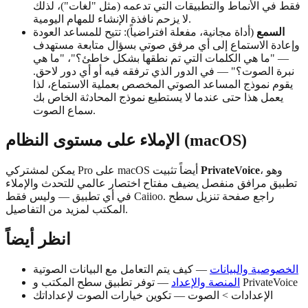
فقط في الأنماط والتطبيقات التي تدعمه (مثل "لغات")، لذلك
لا يزحم نافذة الإنشاء للمهام اليومية.
السمع
(أداة مجانية، مفعلة افتراضياً): تتيح للمساعد العودة
وإعادة الاستماع إلى أي مرفق صوتي بسؤال متابعة مستهدف
— "ما هي الكلمات التي تم نطقها بشكل خاطئ؟"، "ما هي
نبرة الصوت؟" — في الدور الذي ترفقه فيه أو أي دور لاحق.
يقوم نموذج المساعد الصوتي المخصص بعملية الاستماع، لذا
يعمل هذا حتى عندما لا يستطيع نموذج المحادثة الخاص بك
سماع الصوت.
الإملاء على مستوى النظام (macOS)
، وهو
PrivateVoice
يمكن لمشتركي Pro على macOS أيضاً تثبيت
تطبيق مرافق منفصل يضيف مفتاح اختصار عالمي للتحدث والإملاء
في أي تطبيق — وليس فقط Caiioo. راجع صفحة تنزيل سطح
المكتب لمزيد من التفاصيل.
انظر أيضاً
الخصوصية والبيانات
— كيف يتم التعامل مع البيانات الصوتية
— توفر تطبيق سطح المكتب و PrivateVoice
المنصة والإعداد
الإعدادات > الصوت — تكوين خيارات الصوت لإعداداتك