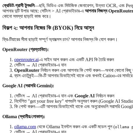
ক্রেডিট-গ্রাসী টুলগুলি
—ছবি, ভিডিও এবং মিউজিক জেনারেশন, উন্নত OCR, এবং Perpl
আপনার দুটি উপায় আছে: সেটিংস > AI প্রোভাইডার-এ
আপনার নিজস্ব OpenRouter
কোনো সমস্যা ছাড়াই কাজ করে।
বিকল্প ২: আপনার নিজের কি (BYOK) নিয়ে আসুন
ফ্রি-টিয়ারের সীমা ছাড়াই সম্পূর্ণ অ্যাক্সেস চান? আপনার নিজস্ব কি যোগ করুন।
OpenRouter (প্রস্তাবিত):
openrouter.ai
-এ সাইন আপ করুন এবং একটি API কি তৈরি করুন
সেটিংস → AI প্রোভাইডার-এ যান
OpenRouter
নির্বাচন করুন এবং আপনার কি পেস্ট করুন—অথবা কোনো কিছু
ব্যস এতটুকুই—কি-টি আপনার ডিভাইসেই থাকে এবং কখনই Caiioo-এর সার্ভারে প
Google AI (সরাসরি Gemini):
সেটিংস → AI প্রোভাইডার-এ যান এবং
Google AI
নির্বাচন করুন
নির্দেশিত "get your free key" ধাপগুলি অনুসরণ করুন (Google AI Studio কোন
কি পেস্ট করুন—এটি আপনার ডিভাইসেই থাকে এবং অনুরোধগুলি সরাসরি Google
Ollama (স্থানীয়/লোকাল):
ollama.com
থেকে Ollama ইনস্টল করুন এবং একটি মডেল পুল (
ollama 
সেটিংস → AI প্রোভাইডার-এ যান