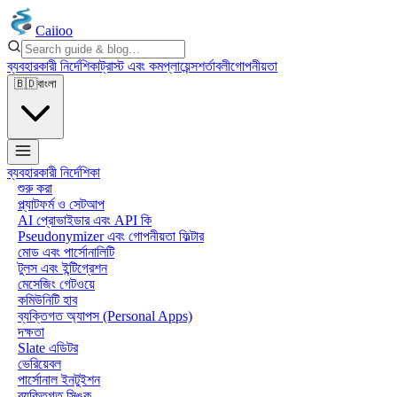
Caiioo
ব্যবহারকারী নির্দেশিকা
ট্রাস্ট এবং কমপ্লায়েন্স
শর্তাবলী
গোপনীয়তা
🇧🇩
বাংলা
ব্যবহারকারী নির্দেশিকা
শুরু করা
প্ল্যাটফর্ম ও সেটআপ
AI প্রোভাইডার এবং API কি
Pseudonymizer এবং গোপনীয়তা ফিল্টার
মোড এবং পার্সোনালিটি
টুলস এবং ইন্টিগ্রেশন
মেসেজিং গেটওয়ে
কমিউনিটি হাব
ব্যক্তিগত অ্যাপস (Personal Apps)
দক্ষতা
Slate এডিটর
ভেরিয়েবল
পার্সোনাল ইনটুইশন
ব্যক্তিগত সিঙ্ক