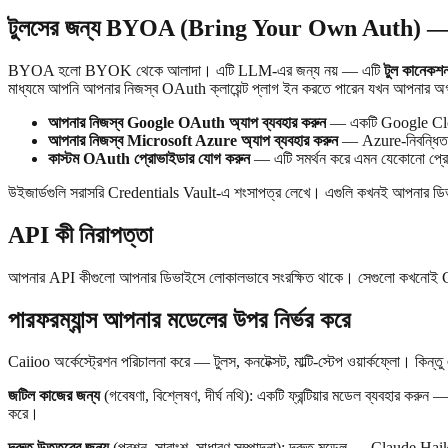
টুলসের জন্য BYOA (Bring Your Own Auth) —
BYOA হলো BYOK থেকে আলাদা। এটি LLM-এর জন্য নয় — এটি
টুল কানেকশ
মাধ্যমে আপনি আপনার নিজস্ব OAuth ক্লায়েন্ট প্লাগ ইন করতে পারেন যখন আপনার অর্গা
আপনার নিজস্ব Google OAuth অ্যাপ ব্যবহার করুন
— একটি Google Cloud প্
আপনার নিজস্ব Microsoft Azure অ্যাপ ব্যবহার করুন
— Azure-নিবন্ধিত 
কাস্টম OAuth প্রোভাইডার যোগ করুন
— এটি সমর্থন করে এমন যেকোনো প্র
উইজার্ডগুলি সরাসরি Credentials Vault-এ শংসাপত্র লেখে। এগুলি কখনই আপনার ডিভ
API কী নিরাপত্তা
আপনার API কীগুলো আপনার ডিভাইসে লোকালভাবে সংরক্ষিত থাকে। সেগুলো কখনোই Caiio
পারফরম্যান্স আপনার মডেলের উপর নির্ভর করে
Caiioo অর্কেস্ট্রেশন পরিচালনা করে — টুলস, কনটেক্সট, মাল্টি-স্টেপ ওয়ার্কফ্লো। 
জটিল কাজের জন্য
(গবেষণা, বিশ্লেষণ, দীর্ঘ নথি): একটি ফ্রন্টিয়ার মডেল ব্যবহার 
করে।
দ্রুত উত্তরের জন্য
(প্রশ্ন, সারাংশ, সাধারণ সম্পাদনা): দ্রুত মডেল — Claude Hai