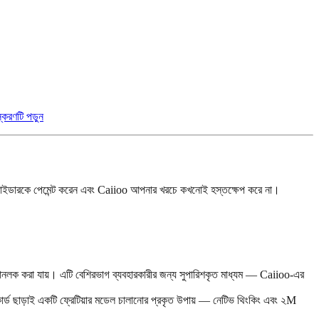
্করণটি পড়ুন
াইডারকে পেমেন্ট করেন এবং Caiioo আপনার খরচে কখনোই হস্তক্ষেপ করে না।
রা যায়। এটি বেশিরভাগ ব্যবহারকারীর জন্য সুপারিশকৃত মাধ্যম — Caiioo-এর
 ছাড়াই একটি ফ্রেটিয়ার মডেল চালানোর প্রকৃত উপায় — নেটিভ থিংকিং এবং ২M