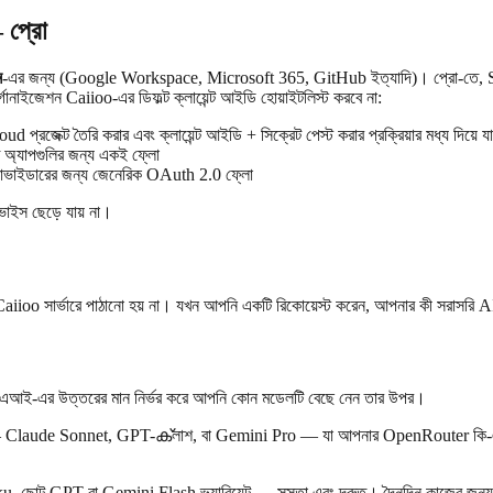
 প্রো
ন
-এর জন্য (Google Workspace, Microsoft 365, GitHub ইত্যাদি)। প্রো-তে
নাইজেশন Caiioo-এর ডিফল্ট ক্লায়েন্ট আইডি হোয়াইটলিস্ট করবে না:
রজেক্ট তৈরি করার এবং ক্লায়েন্ট আইডি + সিক্রেট পেস্ট করার প্রক্রিয়ার মধ্য দিয়ে য
অ্যাপগুলির জন্য একই ফ্লো
োভাইডারের জন্য জেনেরিক OAuth 2.0 ফ্লো
াইস ছেড়ে যায় না।
o সার্ভারে পাঠানো হয় না। যখন আপনি একটি রিকোয়েস্ট করেন, আপনার কী সরাসরি AI
কিন্তু এআই-এর উত্তরের মান নির্ভর করে আপনি কোন মডেলটি বেছে নেন তার উপর।
করুন — Claude Sonnet, GPT-ക്লাশ, বা Gemini Pro — যা আপনার OpenRouter কি-এর মাধ্য
ku, ছোট GPT বা Gemini Flash ভ্যারিয়েন্ট — সস্তা এবং দ্রুত। দৈনন্দিন কাজের জন্