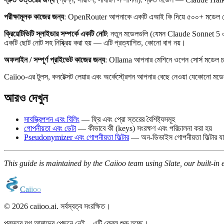
পরীক্ষামূলক কাজের জন্য
: OpenRouter আপনাকে একটি এআই কি দিয়ে ৫০০+ মডেল চেষ্টা 
ক্রিয়েটিভিটি স্লাইডার সম্পর্কে একটি নোট
: নতুন মডেলগুলি (যেমন Claude Sonnet 5 এবং 
একটি ছোট নোট সহ নিষ্ক্রিয় করা হয় — এটি প্রত্যাশিত, কোনো বাগ নয়।
অফলাইন / সম্পূর্ণ প্রাইভেট কাজের জন্য
: Ollama আপনার মেশিনে ওপেন সোর্স মডেল চালায
Caiioo-এর টুলস, কনটেক্সট লেয়ার এবং অর্কেস্ট্রেশন আপনার বেছে নেওয়া যেকোনো মডে
আরও দেখুন
সাবস্ক্রিপশন এবং বিলিং
— ফ্রি এবং প্রো স্তরের বৈশিষ্ট্যসমূহ
গোপনীয়তা এবং ডেটা
— কীভাবে কী (keys) সংরক্ষণ এবং পরিচালনা করা হয়
Pseudonymizer এবং গোপনীয়তা ফিল্টার
— অন-ডিভাইস গোপনীয়তা ফিল্টার যা
This guide is maintained by the Caiioo team using Slate, our built-in e
C
a
i
i
o
o
© 2026 caiioo.ai. সর্বস্বত্ব সংরক্ষিত।
প্রস্তর যুগ আমাদের পেছনে নেই—এটি কেবল শুরু হচ্ছে।