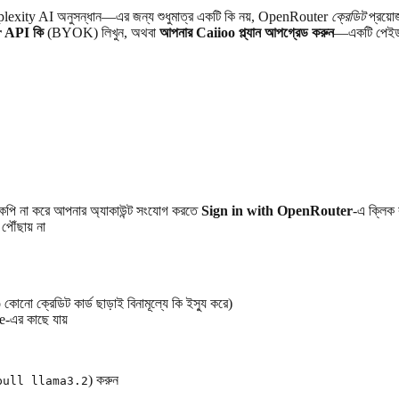
exity AI অনুসন্ধান—এর জন্য শুধুমাত্র একটি কি নয়, OpenRouter
ক্রেডিট
প্রয়ো
 API কি
(BYOK) লিখুন, অথবা
আপনার Caiioo প্ল্যান আপগ্রেড করুন
—একটি পেইড প
 কপি না করে আপনার অ্যাকাউন্ট সংযোগ করতে
Sign in with OpenRouter
-এ ক্লিক
ৌঁছায় না
ো ক্রেডিট কার্ড ছাড়াই বিনামূল্যে কি ইস্যু করে)
-এর কাছে যায়
) করুন
pull llama3.2