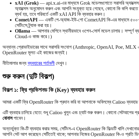
xAI (Grok)
— api.x.ai-এর মাধ্যমে Grok মডেলগুলোতে সরাসরি অ্যাক্
অ্যাক্সেস অনুমোদন করুন এবং আপনি সংযুক্ত হয়ে গেছেন, কোনো কি কপি করতে হবে 
ব্যর্থ হয়, তবে পরিবর্তে একটি xAI API কি ব্যবহার করুন।
CometAPI
— একটি পে-অ্যাজ-ইউ-গো CometAPI কি-এর মাধ্যমে ৫০০+ মড
সেটিংসে ট্র্যাক করা হয়।
Ollama
— আপনার মেশিনে স্থানীয়ভাবে ওপেন-সোর্স মডেল চালায়। সম্পূর্ণ ব্
Cloud-ও কাজ করে।)
অন্যান্য প্রোভাইডারের সাথে সরাসরি সংযোগ (Anthropic, OpenAI, Poe, MLX এবং
OpenRouter মূলত এই কাজের জন্যই।
নীতিমালার জন্য
ব্যবহারের শর্তাবলী
দেখুন।
শুরু করুন (দুটি বিকল্প)
বিকল্প ১: ফ্রি প্রভিশনড কি (Key) ব্যবহার করুন
আমরা একটি ফ্রি OpenRouter কি প্রদান করি যা আপনাকে অবিলম্বে Caiioo ব্যবহার করে দে
এটি ব্যবহার চালিয়ে যেতে: শুধু Caiioo খুলুন এবং চ্যাট শুরু করুন। কোনো সেটআপের প্
বোনাস
পাবেন।
অন্তর্ভুক্ত কি-টি ব্যবহার করার সময়, সেটিংস-এ OpenRouter কি ফিল্ডটি খালি দেখানো
আপনি সেট আপ করেছেন সেটিতেই থাকে; আপনার নিজের OpenRouter কি-ও প্রতি ডিভাইসে