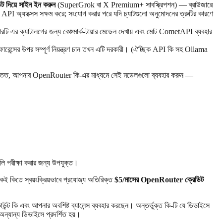
ট দিয়ে সাইন ইন করুন
(SuperGrok বা X Premium+ সাবস্ক্রিপশন) — ব্রাউজারে
য API অ্যাক্সেস সক্ষম করে; সংযোগ করার পরে যদি চ্যাটগুলো অনুমোদনের ত্রুটির কারণে
যাটালগের জন্য বেঞ্চমার্ক-টায়ার মেডেল দেখায় এবং মোট CometAPI ব্যবহার
েন্সের উপর সম্পূর্ণ নিয়ন্ত্রণ চান তখন এটি দরকারী। (ঐচ্ছিক API কি সহ Ollama
ত, আপনার OpenRouter কি-এর মাধ্যমে সেই মডেলগুলো ব্যবহার করুন —
লি পরীক্ষা করার জন্য উপযুক্ত।
একই কিতে স্বয়ংক্রিয়ভাবে প্রযোজ্য অতিরিক্ত
$5/মাসের OpenRouter ক্রেডিট
্ট কি এবং আপনার অবশিষ্ট ব্যালেন্স ব্যবহার করছেন। অন্তর্ভুক্ত কি-টি যে ডিভাইসে
যান্য ডিভাইসে প্রদর্শিত হয়।