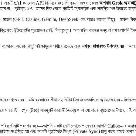
সেস। একটি xAI কনসোল API কি দিয়ে সংযোগ করুন, অথবা কেবল
আপনার Grok অ্যাকাউন্
না। দ্রষ্টব্য: xAI তাদের দিক থেকে প্রতিটি অ্যাকাউন্ট এবং সাবস্ক্রিপশন টায়ারের জন্
েল (GPT, Claude, Gemini, DeepSeek এবং আরও অনেক কিছু)। মডেল পিকারটি এর ক্
যক্তিগত, ইন্টারনেটের প্রয়োজন নেই, বিনামূল্যে। অফলাইন কাজের জন্য বা যখন আপনি ইনফার
 আরও অনেক কিছু) পরীক্ষামূলক পর্যায়ে রয়েছে এবং
এখনও সাধারণত উপলব্ধ নয়
। আপাত
খতে দেয়। এটি ব্যবহারের সীমা সহ নির্দিষ্ট ফ্রি মডেলগুলিতে অ্যাক্সেস দেয় - জিনিসগু
রয়োজন নেই। প্রো (Pro) সাবস্ক্রাইবাররা ইতিমধ্যে থাকা যেকোনো ব্যালেন্সের উপরে, এই 
র পরিবর্তে এটি প্রদর্শন করে—আপনি একটি নোট দেখতে পাবেন যে আপনি Caiioo-এর অ্যাকাউন
 সংরক্ষিত হয় এবং আপনি প্রাইভেট সিঙ্ক (Private Sync) চালু করার পরেই কেবল অন্