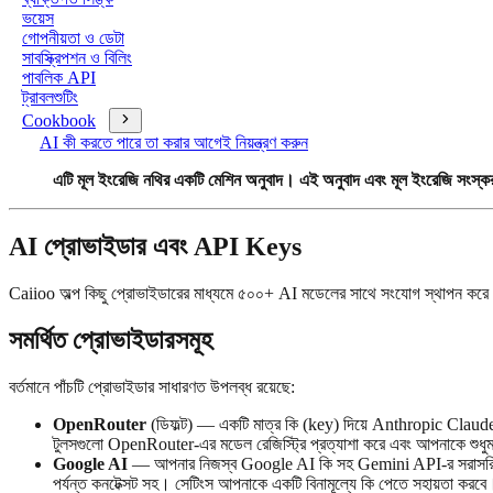
ভয়েস
গোপনীয়তা ও ডেটা
সাবস্ক্রিপশন ও বিলিং
পাবলিক API
ট্রাবলশুটিং
Cookbook
AI কী করতে পারে তা করার আগেই নিয়ন্ত্রণ করুন
এটি মূল ইংরেজি নথির একটি মেশিন অনুবাদ। এই অনুবাদ এবং মূল ইংরেজি সংস্কর
AI প্রোভাইডার এবং API Keys
Caiioo অল্প কিছু প্রোভাইডারের মাধ্যমে ৫০০+ AI মডেলের সাথে সংযোগ স্থাপন ক
সমর্থিত প্রোভাইডারসমূহ
বর্তমানে পাঁচটি প্রোভাইডার সাধারণত উপলব্ধ রয়েছে:
OpenRouter
(ডিফল্ট) — একটি মাত্র কি (key) দিয়ে Anthropic Clau
টুলসগুলো OpenRouter-এর মডেল রেজিস্ট্রি প্রত্যাশা করে এবং আপনাকে শুধু
Google AI
— আপনার নিজস্ব Google AI কি সহ Gemini API-র সরাসরি সংয
পর্যন্ত কনটেক্সট সহ। সেটিংস আপনাকে একটি বিনামূল্যে কি পেতে সহায়তা করবে