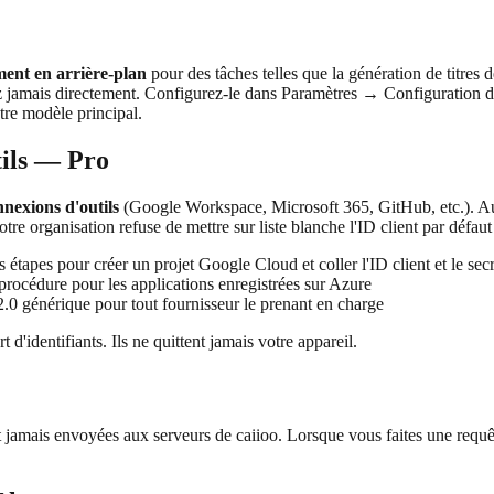
ent en arrière-plan
pour des tâches telles que la génération de titres de 
ogez jamais directement. Configurez-le dans Paramètres → Configuratio
otre modèle principal.
ils — Pro
nnexions d'outils
(Google Workspace, Microsoft 365, GitHub, etc.). A
e organisation refuse de mettre sur liste blanche l'ID client par défaut
étapes pour créer un projet Google Cloud et coller l'ID client et le secr
cédure pour les applications enregistrées sur Azure
0 générique pour tout fournisseur le prenant en charge
t d'identifiants. Ils ne quittent jamais votre appareil.
t jamais envoyées aux serveurs de caiioo. Lorsque vous faites une requê