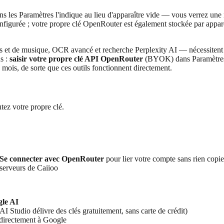
ns les Paramètres l'indique au lieu d'apparaître vide — vous verrez une 
configurée ; votre propre clé OpenRouter est également stockée par apparei
s et de musique, OCR avancé et recherche Perplexity AI — nécessiten
ns :
saisir votre propre clé API OpenRouter
(BYOK) dans Paramètres 
 mois, de sorte que ces outils fonctionnent directement.
tez votre propre clé.
Se connecter avec OpenRouter
pour lier votre compte sans rien copie
s serveurs de Caiioo
le AI
AI Studio délivre des clés gratuitement, sans carte de crédit)
t directement à Google