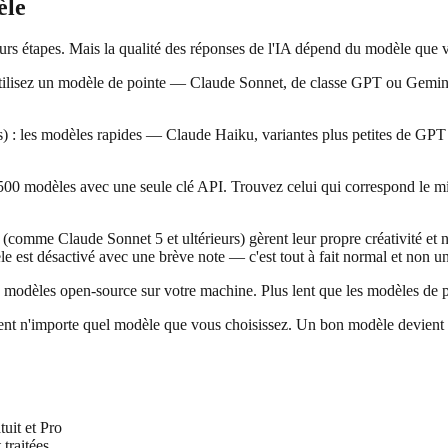
èle
ieurs étapes. Mais la qualité des réponses de l'IA dépend du modèle que 
tilisez un modèle de pointe — Claude Sonnet, de classe GPT ou Gemini 
s) : les modèles rapides — Claude Haiku, variantes plus petites de GPT 
00 modèles avec une seule clé API. Trouvez celui qui correspond le mie
s (comme Claude Sonnet 5 et ultérieurs) gèrent leur propre créativité e
le est désactivé avec une brève note — c'est tout à fait normal et non u
modèles open-source sur votre machine. Plus lent que les modèles de poi
fient n'importe quel modèle que vous choisissez. Un bon modèle devient e
uit et Pro
traitées