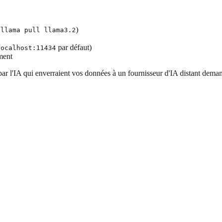
)
ollama pull llama3.2
par défaut)
localhost:11434
ment
 par l'IA qui enverraient vos données à un fournisseur d'IA distant dem