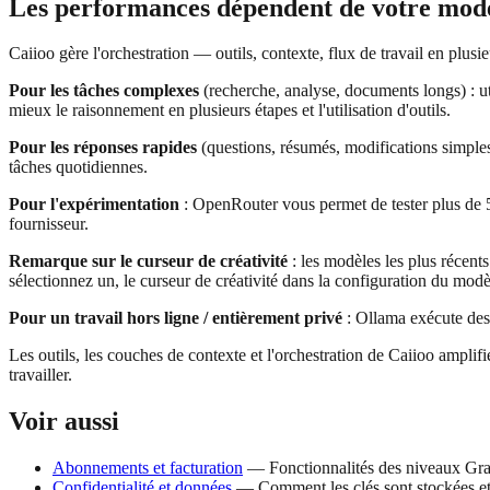
Les performances dépendent de votre mod
Caiioo gère l'orchestration — outils, contexte, flux de travail en plus
Pour les tâches complexes
(recherche, analyse, documents longs) : u
mieux le raisonnement en plusieurs étapes et l'utilisation d'outils.
Pour les réponses rapides
(questions, résumés, modifications simple
tâches quotidiennes.
Pour l'expérimentation
: OpenRouter vous permet de tester plus de 5
fournisseur.
Remarque sur le curseur de créativité
: les modèles les plus récent
sélectionnez un, le curseur de créativité dans la configuration du modè
Pour un travail hors ligne / entièrement privé
: Ollama exécute des 
Les outils, les couches de contexte et l'orchestration de Caiioo ampli
travailler.
Voir aussi
Abonnements et facturation
— Fonctionnalités des niveaux Grat
Confidentialité et données
— Comment les clés sont stockées et 