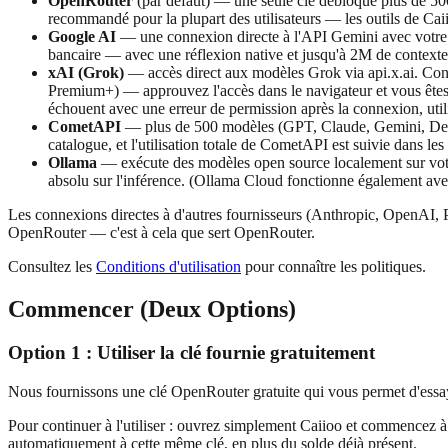
OpenRouter
(par défaut) — une seule clé débloque plus de 5
recommandé pour la plupart des utilisateurs — les outils de Cai
Google AI
— une connexion directe à l'API Gemini avec votre p
bancaire — avec une réflexion native et jusqu'à 2M de contexte.
xAI (Grok)
— accès direct aux modèles Grok via api.x.ai. Con
Premium+) — approuvez l'accès dans le navigateur et vous êtes 
échouent avec une erreur de permission après la connexion, util
CometAPI
— plus de 500 modèles (GPT, Claude, Gemini, DeepSe
catalogue, et l'utilisation totale de CometAPI est suivie dans le
Ollama
— exécute des modèles open source localement sur votre 
absolu sur l'inférence. (Ollama Cloud fonctionne également ave
Les connexions directes à d'autres fournisseurs (Anthropic, OpenAI, 
OpenRouter — c'est à cela que sert OpenRouter.
Consultez les
Conditions d'utilisation
pour connaître les politiques.
Commencer (Deux Options)
Option 1 : Utiliser la clé fournie gratuitement
Nous fournissons une clé OpenRouter gratuite qui vous permet d'essaye
Pour continuer à l'utiliser : ouvrez simplement Caiioo et commencez 
automatiquement à cette même clé, en plus du solde déjà présent.