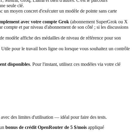
istral, Groq, Llama et bien d'autres. C'est le parcours
ne seule clé.
nc un moyen concret d'exécuter un modèle de pointe sans carte
implement avec votre compte Grok
(abonnement SuperGrok ou X
r compte et par niveau d'abonnement de son côté ; si les discussions
de modèle affiche des médailles de niveau de référence pour son
tile pour le travail hors ligne ou lorsque vous souhaitez un contrôle
ent disponibles
. Pour l'instant, utilisez ces modèles via votre clé
c des limites d'utilisation — idéal pour faire des tests.
'un
bonus de crédit OpenRouter de 5 $/mois
appliqué