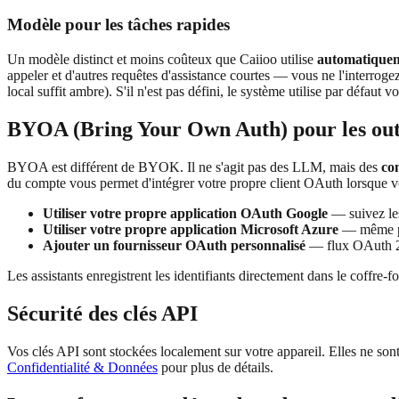
Modèle pour les tâches rapides
Un modèle distinct et moins coûteux que Caiioo utilise
automatiquem
appeler et d'autres requêtes d'assistance courtes — vous ne l'interr
local suffit ambre). S'il n'est pas défini, le système utilise par défaut v
BYOA (Bring Your Own Auth) pour les out
BYOA est différent de BYOK. Il ne s'agit pas des LLM, mais des
co
du compte vous permet d'intégrer votre propre client OAuth lorsque votr
Utiliser votre propre application OAuth Google
— suivez les 
Utiliser votre propre application Microsoft Azure
— même pro
Ajouter un fournisseur OAuth personnalisé
— flux OAuth 2.
Les assistants enregistrent les identifiants directement dans le coffre-for
Sécurité des clés API
Vos clés API sont stockées localement sur votre appareil. Elles ne son
Confidentialité & Données
pour plus de détails.