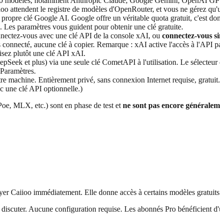
00 modèles, notamment Anthropic Claude, Google Gemini, OpenAI GPT, M
ioo attendent le registre de modèles d'OpenRouter, et vous ne gérez qu'u
ropre clé Google AI. Google offre un véritable quota gratuit, c'est do
 Les paramètres vous guident pour obtenir une clé gratuite.
nectez-vous avec une clé API de la console xAI, ou
connectez-vous s
connecté, aucune clé à copier. Remarque : xAI active l'accès à l'API pa
isez plutôt une clé API xAI.
ek et plus) via une seule clé CometAPI à l'utilisation. Le sélecteur 
s Paramètres.
machine. Entièrement privé, sans connexion Internet requise, gratuit. U
c une clé API optionnelle.)
Poe, MLX, etc.) sont en phase de test et
ne sont pas encore généralem
r Caiioo immédiatement. Elle donne accès à certains modèles gratuits ave
à discuter. Aucune configuration requise. Les abonnés Pro bénéficient d