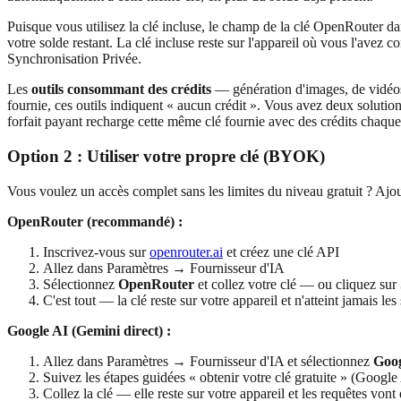
Puisque vous utilisez la clé incluse, le champ de la clé OpenRouter da
votre solde restant. La clé incluse reste sur l'appareil où vous l'avez 
Synchronisation Privée.
Les
outils consommant des crédits
— génération d'images, de vidéo
fournie, ces outils indiquent « aucun crédit ». Vous avez deux solutio
forfait payant recharge cette même clé fournie avec des crédits chaque
Option 2 : Utiliser votre propre clé (BYOK)
Vous voulez un accès complet sans les limites du niveau gratuit ? Ajou
OpenRouter (recommandé) :
Inscrivez-vous sur
openrouter.ai
et créez une clé API
Allez dans Paramètres → Fournisseur d'IA
Sélectionnez
OpenRouter
et collez votre clé — ou cliquez sur
C'est tout — la clé reste sur votre appareil et n'atteint jamais le
Google AI (Gemini direct) :
Allez dans Paramètres → Fournisseur d'IA et sélectionnez
Goog
Suivez les étapes guidées « obtenir votre clé gratuite » (Google 
Collez la clé — elle reste sur votre appareil et les requêtes von