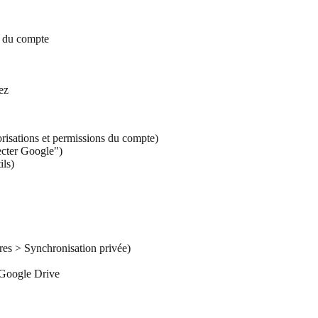
s du compte
ez
risations et permissions du compte)
ecter Google")
ils)
tres > Synchronisation privée)
e Google Drive