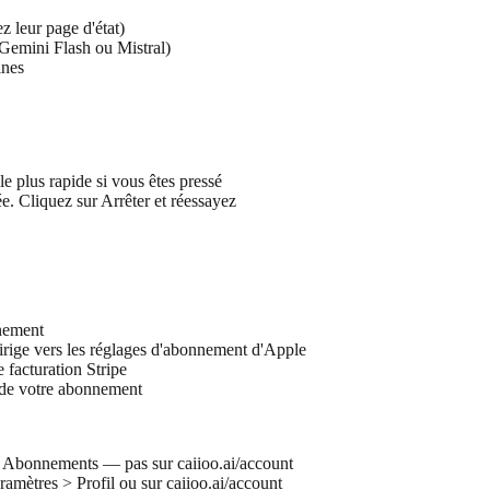
z leur page d'état)
 Gemini Flash ou Mistral)
ines
e plus rapide si vous êtes pressé
ée. Cliquez sur Arrêter et réessayez
nnement
dirige vers les réglages d'abonnement d'Apple
e facturation Stripe
t de votre abonnement
> Abonnements — pas sur caiioo.ai/account
ramètres > Profil ou sur caiioo.ai/account