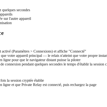
ez quelques secondes
appareils
 sur l'autre appareil
nisation
ce
t activé (Paramètres > Connexions) et affiche "Connecté"
que votre appareil principal — le relais n'atteint que votre propre insta
n ligne pour que le navigateur distant puisse la piloter
r de connexion pendant quelques secondes le temps d'établir la session c
ois la session cryptée établie
en ligne et que Private Relay est connecté, puis rechargez la page