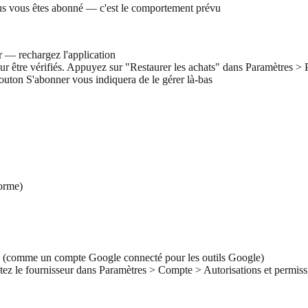
ous vous êtes abonné — c'est le comportement prévu
r — rechargez l'application
r être vérifiés. Appuyez sur "Restaurer les achats" dans Paramètres > P
outon S'abonner vous indiquera de le gérer là-bas
forme)
ion (comme un compte Google connecté pour les outils Google)
ctez le fournisseur dans Paramètres > Compte > Autorisations et permis