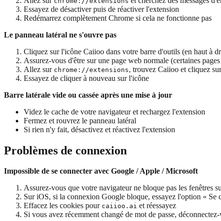
Allez sur
et cherchez des messages d'e
chrome://extensions
Essayez de désactiver puis de réactiver l'extension
Redémarrez complètement Chrome si cela ne fonctionne pas
Le panneau latéral ne s'ouvre pas
Cliquez sur l'icône Caiioo dans votre barre d'outils (en haut à dr
Assurez-vous d'être sur une page web normale (certaines pages
Allez sur
, trouvez Caiioo et cliquez s
chrome://extensions
Essayez de cliquer à nouveau sur l'icône
Barre latérale vide ou cassée après une mise à jour
Videz le cache de votre navigateur et rechargez l'extension
Fermez et rouvrez le panneau latéral
Si rien n'y fait, désactivez et réactivez l'extension
Problèmes de connexion
Impossible de se connecter avec Google / Apple / Microsoft
Assurez-vous que votre navigateur ne bloque pas les fenêtres 
Sur iOS, si la connexion Google bloque, essayez l'option « Se 
Effacez les cookies pour
et réessayez
caiioo.ai
Si vous avez récemment changé de mot de passe, déconnectez-vo