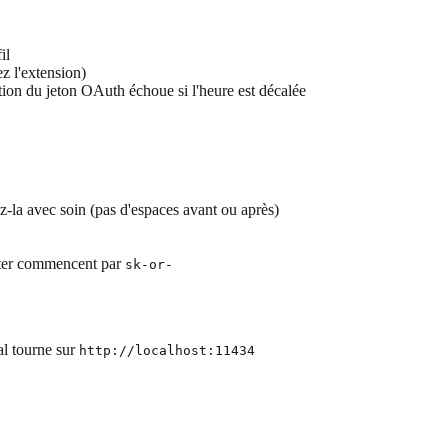
il
ez l'extension)
ation du jeton OAuth échoue si l'heure est décalée
ez-la avec soin (pas d'espaces avant ou après)
outer commencent par
sk-or-
al tourne sur
http://localhost:11434