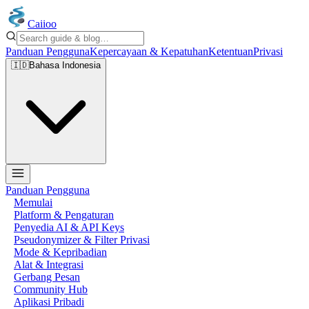
Caiioo
Panduan Pengguna
Kepercayaan & Kepatuhan
Ketentuan
Privasi
🇮🇩
Bahasa Indonesia
Panduan Pengguna
Memulai
Platform & Pengaturan
Penyedia AI & API Keys
Pseudonymizer & Filter Privasi
Mode & Kepribadian
Alat & Integrasi
Gerbang Pesan
Community Hub
Aplikasi Pribadi