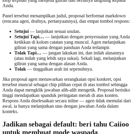
loop terpisah yang menjeda giliran dan bertanya langsung kepada
Anda.
Panel tersebut menampilkan judul, proposal berformat markdown
(rencana agen, drafnya, pertanyaannya), dan empat tombol respons:
Setujui
— lanjutkan sesuai usulan.
Setujui Tapi…
— lanjutkan dengan penyesuaian yang Anda
ketikkan di kolom catatan yang muncul. Agen melanjutkan
giliran yang sama dengan panduan Anda terlampir.
Tolak Tapi…
— jangan lakukan ini, dan inilah alasannya
(atau inilah yang lebih saya sukai). Sekali lagi, melanjutkan
giliran yang sama dengan alasan Anda.
Tolak
— tinggalkan arah ini sepenuhnya.
Jika proposal agen menawarkan serangkaian opsi konkret, opsi
tersebut muncul sebagai chip pilihan cepat di atas tombol sehingga
Anda dapat mengklik jawaban alih-alih mengetik. Proposal berisiko
tinggi mendapatkan spanduk peringatan merah di atas konten.
Respons Anda diselesaikan secara inline — agen tidak memulai dari
awal, ia hanya melanjutkan utas dengan jawaban Anda dalam
konteks.
Jadikan sebagai default: beri tahu Caiioo
untuk membuat mode waspada