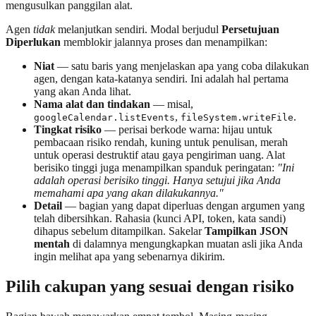
mengusulkan panggilan alat.
Agen
tidak
melanjutkan sendiri. Modal berjudul
Persetujuan
Diperlukan
memblokir jalannya proses dan menampilkan:
Niat
— satu baris yang menjelaskan apa yang coba dilakukan
agen, dengan kata-katanya sendiri. Ini adalah hal pertama
yang akan Anda lihat.
Nama alat dan tindakan
— misal,
,
.
googleCalendar.listEvents
fileSystem.writeFile
Tingkat risiko
— perisai berkode warna: hijau untuk
pembacaan risiko rendah, kuning untuk penulisan, merah
untuk operasi destruktif atau gaya pengiriman uang. Alat
berisiko tinggi juga menampilkan spanduk peringatan:
"Ini
adalah operasi berisiko tinggi. Hanya setujui jika Anda
memahami apa yang akan dilakukannya."
Detail
— bagian yang dapat diperluas dengan argumen yang
telah dibersihkan. Rahasia (kunci API, token, kata sandi)
dihapus sebelum ditampilkan. Sakelar
Tampilkan JSON
mentah
di dalamnya mengungkapkan muatan asli jika Anda
ingin melihat apa yang sebenarnya dikirim.
Pilih cakupan yang sesuai dengan risiko