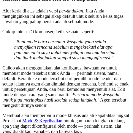
Alur kerja di atas adalah versi
per-tindakan
. Jika Anda
menginginkan ini sebagai sikap default untuk seluruh kelas tugas,
jawaban yang paling bersih adalah sebuah mode.
Cukup minta. Di komposer, ketik sesuatu seperti:
"Buat mode baru bernama Waspada yang selalu
menyajikan rencana sebelum mengeksekusi alat apa
pun, meminta saya untuk menyetujui rencana tersebut,
dan tidak melanjutkan sampai saya mengonfirmasi."
Caiioo akan menggunakan alat konfigurasi bawaannya untuk
membuat mode tersebut untuk Anda — perintah sistem, nama,
default. Beralih ke mode tersebut dari pemilih mode header dan
setiap jalannya agen akan dimulai dengan rencana, berhenti sejenak
untuk persetujuan Anda, dan baru kemudian menyentuh alat. Edit
mode dengan cara yang sama nanti:
"Perbarui mode Waspada
untuk juga meringkas hasil setelah setiap langkah."
Agen tersebut
mengedit dirinya sendiri.
Membuat atau memperbarui mode khusus adalah kapabilitas tingkat
Pro. Lihat
Mode & Kepribadian
untuk gambaran lengkap tentang
apa yang dapat dikonfigurasi oleh mode — perintah sistem, alat
yang diaktifkan, variabel, dan banyak lagi.