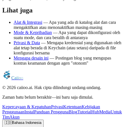
Lihat juga
Alat & Integrasi
— Apa yang ada di katalog alat dan cara
mengaktifkan atau menonaktifkan masing-masing
Mode & Kepribadian
— Apa yang dapat dikonfigurasi oleh
suatu mode, dan cara beralih di antaranya
Privasi & Data
— Mengapa kredensial yang digunakan oleh
alat tetap berada di Keychain (atau setara) daripada di file
konfigurasi bersama
Mengapa desain ini
— Postingan blog yang mengupas
kontras keamanan dengan agen "otonom"
C
a
i
i
o
o
© 2026 caiioo.ai. Hak cipta dilindungi undang-undang.
Zaman batu belum berakhir—ini baru saja dimulai.
Kepercayaan & Kepatuhan
Privasi
Ketentuan
Kebijakan
Penggunaan
Instal
Panduan Pengguna
Blog
Tutorial
Hub
Media
Untuk
Tim
Akun
🇮🇩
Bahasa Indonesia