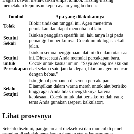
Bagian bawah menawarkan empat tombol. Masing-masing
memetakan keputusan kepercayaan yang berbeda:
Tombol
Apa yang dilakukannya
Blokir tindakan tunggal ini. Agen menerima
Tolak
penolakan dan dapat mencoba hal lain.
Izinkan panggilan spesifik ini, lalu tanya lagi pada
Setujui
pemanggilan berikutnya. Cocok untuk tugas sekali
Sekali
jalan.
Izinkan semua penggunaan alat ini di dalam utas saat
Setujui
ini. Direset saat Anda memulai percakapan baru.
untuk
Cocok untuk kasus umum: "Saya sedang melakukan
Percakapan
riset selama satu jam ke depan, biarkan agen mencari
dengan bebas."
Izin global permanen di semua percakapan.
Ditampilkan dalam warna merah untuk alat berisiko
Selalu
tinggi agar Anda tidak mengkliknya karena
Setujui
kebiasaan. Cocok untuk alat berisiko rendah yang
terus Anda gunakan (seperti kalkulator).
Lihat prosesnya
Setelah disetujui, panggilan alat dieksekusi dan muncul di panel
samping di sebelah percakapan dengan status langsungnya —