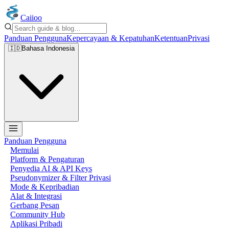
Caiioo
Panduan Pengguna
Kepercayaan & Kepatuhan
Ketentuan
Privasi
🇮🇩
Bahasa Indonesia
Panduan Pengguna
Memulai
Platform & Pengaturan
Penyedia AI & API Keys
Pseudonymizer & Filter Privasi
Mode & Kepribadian
Alat & Integrasi
Gerbang Pesan
Community Hub
Aplikasi Pribadi