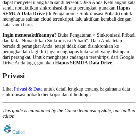
dapat menyetel ulang kata sandi tersebut. Jika Anda Kehilangan kata
sandi, nonaktifkan sinkronisasi di satu perangkat, gunakan
Hapus
SEMUA Data Drive
(di Pengaturan > Sinkronisasi Pribadi) untuk
menghapus salinan cloud terenkripsi, lalu aktifkan kembali dengan
kata sandi baru.
Ingin menonaktifkannya?
Buka Pengaturan > Sinkronisasi Pribadi
dan klik "Nonaktifkan Sinkronisasi Pribadi". Data Anda tetap
berada di perangkat Anda, tetapi tidak akan disinkronkan ke
perangkat lain lagi. Ini juga menghapus kata sandi yang disimpan
dari perangkat. Untuk menghapus cadangan terenkripsi dari Google
Drive Anda juga, gunakan
Hapus SEMUA Data Drive
.
Privasi
Lihat
Privasi & Data
untuk detail lengkap tentang bagaimana data
sinkronisasi pribadi dienkripsi dan dilindungi.
This guide is maintained by the Caiioo team using Slate, our built-in
editor.
C
a
i
i
o
o