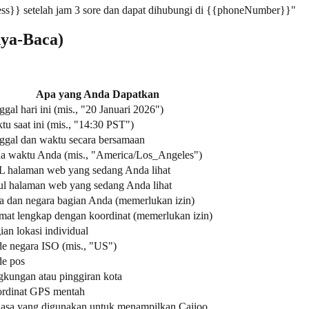
ss}} setelah jam 3 sore dan dapat dihubungi di {{phoneNumber}}"
nya-Baca)
Apa yang Anda Dapatkan
gal hari ini (mis., "20 Januari 2026")
tu saat ini (mis., "14:30 PST")
ggal dan waktu secara bersamaan
a waktu Anda (mis., "America/Los_Angeles")
 halaman web yang sedang Anda lihat
ul halaman web yang sedang Anda lihat
a dan negara bagian Anda (memerlukan izin)
mat lengkap dengan koordinat (memerlukan izin)
ian lokasi individual
e negara ISO (mis., "US")
e pos
gkungan atau pinggiran kota
rdinat GPS mentah
asa yang digunakan untuk menampilkan Caiioo