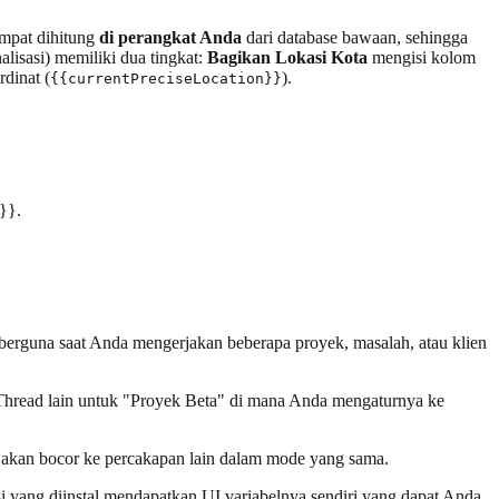
empat dihitung
di perangkat Anda
dari database bawaan, sehingga
lisasi) memiliki dua tingkat:
Bagikan Lokasi Kota
mengisi kolom
dinat (
).
{{currentPreciseLocation}}
}}.
 berguna saat Anda mengerjakan beberapa proyek, masalah, atau klien
 Thread lain untuk "Proyek Beta" di mana Anda mengaturnya ke
ak akan bocor ke percakapan lain dalam mode yang sama.
si yang diinstal mendapatkan UI variabelnya sendiri yang dapat Anda