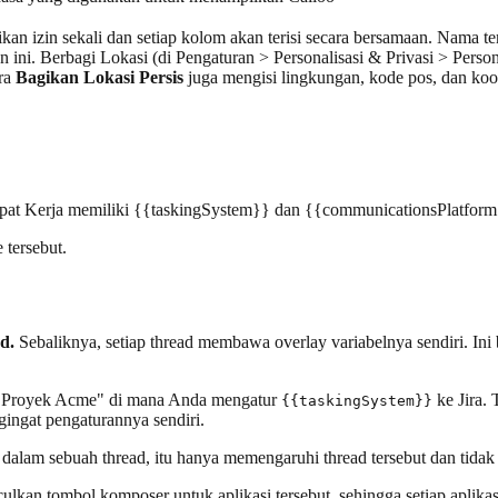
ikan izin sekali dan setiap kolom akan terisi secara bersamaan. Nama t
ini. Berbagi Lokasi (di Pengaturan > Personalisasi & Privasi > Persona
ara
Bagikan Lokasi Persis
juga mengisi lingkungan, kode pos, dan koor
mpat Kerja memiliki {{taskingSystem}} dan {{communicationsPlatform
 tersebut.
d.
Sebaliknya, setiap thread membawa overlay variabelnya sendiri. Ini
 "Proyek Acme" di mana Anda mengatur
ke Jira.
{{taskingSystem}}
ingat pengaturannya sendiri.
l dalam sebuah thread, itu hanya memengaruhi thread tersebut dan tid
ulkan tombol komposer untuk aplikasi tersebut, sehingga setiap aplika