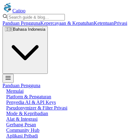
Caiioo
Panduan Pengguna
Kepercayaan & Kepatuhan
Ketentuan
Privasi
🇮🇩
Bahasa Indonesia
Panduan Pengguna
Memulai
Platform & Pengaturan
Penyedia AI & API Keys
Pseudonymizer & Filter Privasi
Mode & Kepribadian
Alat & Integrasi
Gerbang Pesan
Community Hub
Aplikasi Pribadi