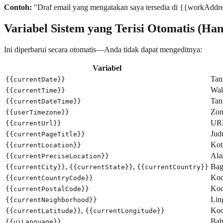
Contoh:
"Draf email yang mengatakan saya tersedia di {{workAddre
Variabel Sistem yang Terisi Otomatis (Ha
Ini diperbarui secara otomatis—Anda tidak dapat mengeditnya:
Variabel
Tang
{{currentDate}}
Wak
{{currentTime}}
Tan
{{currentDateTime}}
Zon
{{userTimezone}}
URL
{{currentUrl}}
Jud
{{currentPageTitle}}
Kot
{{currentLocation}}
Ala
{{currentPreciseLocation}}
,
,
Bag
{{currentCity}}
{{currentState}}
{{currentCountry}}
Kod
{{currentCountryCode}}
Kod
{{currentPostalCode}}
Lin
{{currentNeighborhood}}
,
Koo
{{currentLatitude}}
{{currentLongitude}}
Bah
{{uiLanguage}}