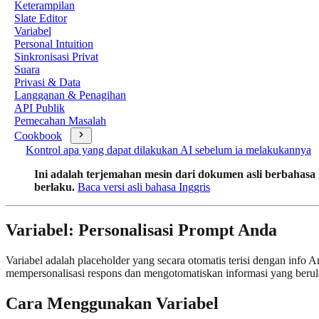
Keterampilan
Slate Editor
Variabel
Personal Intuition
Sinkronisasi Privat
Suara
Privasi & Data
Langganan & Penagihan
API Publik
Pemecahan Masalah
Cookbook
Kontrol apa yang dapat dilakukan AI sebelum ia melakukannya
Ini adalah terjemahan mesin dari dokumen asli berbahasa I
berlaku.
Baca versi asli bahasa Inggris
Variabel: Personalisasi Prompt Anda
Variabel adalah placeholder yang secara otomatis terisi dengan info 
mempersonalisasi respons dan mengotomatiskan informasi yang berul
Cara Menggunakan Variabel