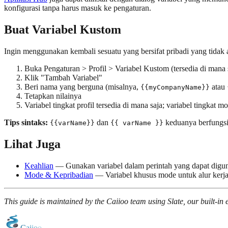
konfigurasi tanpa harus masuk ke pengaturan.
Buat Variabel Kustom
Ingin menggunakan kembali sesuatu yang bersifat pribadi yang tidak a
Buka Pengaturan > Profil > Variabel Kustom (tersedia di mana 
Klik "Tambah Variabel"
Beri nama yang berguna (misalnya,
atau
{{myCompanyName}}
Tetapkan nilainya
Variabel tingkat profil tersedia di mana saja; variabel tingkat
Tips sintaks:
dan
keduanya berfungsi
{{varName}}
{{ varName }}
Lihat Juga
Keahlian
— Gunakan variabel dalam perintah yang dapat digu
Mode & Kepribadian
— Variabel khusus mode untuk alur kerj
This guide is maintained by the Caiioo team using Slate, our built-in e
C
a
i
i
o
o