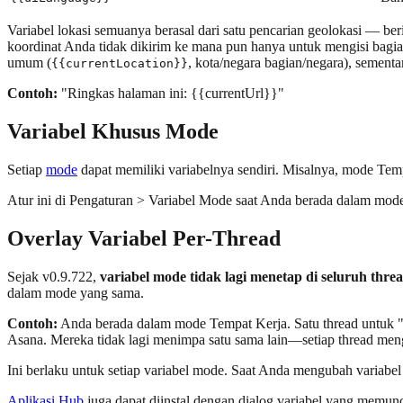
Variabel lokasi semuanya berasal dari satu pencarian geolokasi — ber
koordinat Anda tidak dikirim ke mana pun hanya untuk mengisi bagian 
umum (
, kota/negara bagian/negara), sement
{{currentLocation}}
Contoh:
"Ringkas halaman ini: {{currentUrl}}"
Variabel Khusus Mode
Setiap
mode
dapat memiliki variabelnya sendiri. Misalnya, mode Te
Atur ini di Pengaturan > Variabel Mode saat Anda berada dalam mode
Overlay Variabel Per-Thread
Sejak v0.9.722,
variabel mode tidak lagi menetap di seluruh threa
dalam mode yang sama.
Contoh:
Anda berada dalam mode Tempat Kerja. Satu thread untuk
Asana. Mereka tidak lagi menimpa satu sama lain—setiap thread meng
Ini berlaku untuk setiap variabel mode. Saat Anda mengubah variabe
Aplikasi Hub
juga dapat diinstal dengan dialog variabel yang memunc