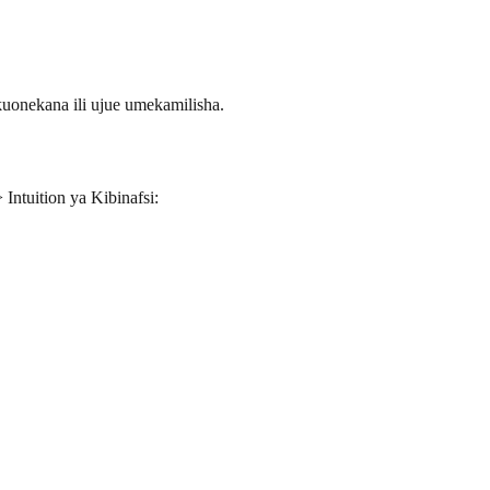
uonekana ili ujue umekamilisha.
Intuition ya Kibinafsi: