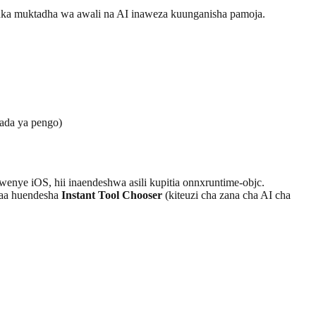
mbuka muktadha wa awali na AI inaweza kuunganisha pamoja.
aada ya pengo)
nye iOS, hii inaendeshwa asili kupitia onnxruntime-objc.
faa huendesha
Instant Tool Chooser
(kiteuzi cha zana cha AI cha