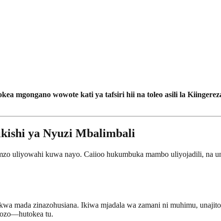
kea mgongano wowote kati ya tafsiri hii na toleo asili la Kiingereza
kishi ya Nyuzi Mbalimbali
ngumzo uliyowahi kuwa nayo. Caiioo hukumbuka mambo uliyojadili, na
kwa mada zinazohusiana. Ikiwa mjadala wa zamani ni muhimu, unajito
gozo—hutokea tu.