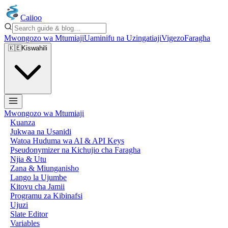
Caiioo
Mwongozo wa Mtumiaji
Uaminifu na Uzingatiaji
Vigezo
Faragha
🇰🇪
Kiswahili
Mwongozo wa Mtumiaji
Kuanza
Jukwaa na Usanidi
Watoa Huduma wa AI & API Keys
Pseudonymizer na Kichujio cha Faragha
Njia & Utu
Zana & Miunganisho
Lango la Ujumbe
Kitovu cha Jamii
Programu za Kibinafsi
Ujuzi
Slate Editor
Variables