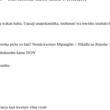
kati halisi. Ujazaji unapokamilika, muhtasari wa mwisho unabaki k
uweka picha ya hali? Nenda kwenye Mipangilio > Hifadhi na Rejesha > 
kumbukumbu kama JSON
ukumbu.
fanya kazi kwenye vifaa vyote