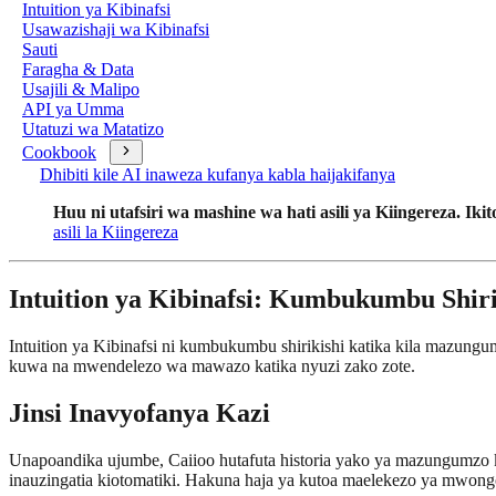
Intuition ya Kibinafsi
Usawazishaji wa Kibinafsi
Sauti
Faragha & Data
Usajili & Malipo
API ya Umma
Utatuzi wa Matatizo
Cookbook
Dhibiti kile AI inaweza kufanya kabla haijakifanya
Huu ni utafsiri wa mashine wa hati asili ya Kiingereza. Ikito
asili la Kiingereza
Intuition ya Kibinafsi: Kumbukumbu Shiri
Intuition ya Kibinafsi ni kumbukumbu shirikishi katika kila mazu
kuwa na mwendelezo wa mawazo katika nyuzi zako zote.
Jinsi Inavyofanya Kazi
Unapoandika ujumbe, Caiioo hutafuta historia yako ya mazungumzo 
inauzingatia kiotomatiki. Hakuna haja ya kutoa maelekezo ya mwon