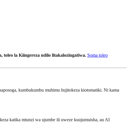
, toleo la Kiingereza ndilo litakalozingatiwa.
Soma toleo
 unaposoga, kumbukumbu muhimu hujitokeza kiotomatiki. Ni kama
keza katika mtunzi wa ujumbe ili uweze kuujumuisha, au AI