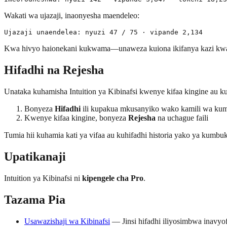
Wakati wa ujazaji, inaonyesha maendeleo:
Kwa hivyo haionekani kukwama—unaweza kuiona ikifanya kazi kwa wa
Hifadhi na Rejesha
Unataka kuhamisha Intuition ya Kibinafsi kwenye kifaa kingine au k
Bonyeza
Hifadhi
ili kupakua mkusanyiko wako kamili wa 
Kwenye kifaa kingine, bonyeza
Rejesha
na uchague faili
Tumia hii kuhamia kati ya vifaa au kuhifadhi historia yako ya kumb
Upatikanaji
Intuition ya Kibinafsi ni
kipengele cha Pro
.
Tazama Pia
Usawazishaji wa Kibinafsi
— Jinsi hifadhi iliyosimbwa inavyo