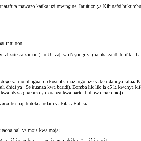
 unatafuta mawazo katika uzi mwingine, Intuition ya Kibinafsi huku
l Intuition
zi zote za zamani) au Ujazaji wa Nyongeza (haraka zaidi, inafikia b
dogo ya multilingual-e5 kusimba mazungumzo yako ndani ya kifaa. Kwe
hidi ya ~5s kuanza kwa baridi). Bomba lile lile la e5 la kwenye ki
, kwa hivyo gharama ya kuanza kwa baridi hulipwa mara moja.
odheshaji hutokea ndani ya kifaa. Rahisi.
utaona hali ya moja kwa moja: