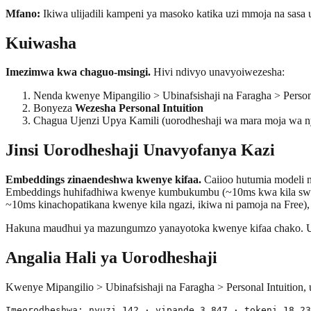
Mfano:
Ikiwa ulijadili kampeni ya masoko katika uzi mmoja na sasa
Kuiwasha
Imezimwa kwa chaguo-msingi.
Hivi ndivyo unavyoiwezesha:
Nenda kwenye Mipangilio > Ubinafsishaji na Faragha > Persona
Bonyeza
Wezesha Personal Intuition
Chagua Ujenzi Upya Kamili (uorodheshaji wa mara moja wa nyu
Jinsi Uorodheshaji Unavyofanya Kazi
Embeddings zinaendeshwa kwenye kifaa.
Caiioo hutumia modeli n
Embeddings huhifadhiwa kwenye kumbukumbu (~10ms kwa kila swali d
~10ms kinachopatikana kwenye kila ngazi, ikiwa ni pamoja na Free)
Hakuna maudhui ya mazungumzo yanayotoka kwenye kifaa chako. Uor
Angalia Hali ya Uorodheshaji
Kwenye Mipangilio > Ubinafsishaji na Faragha > Personal Intuition, 