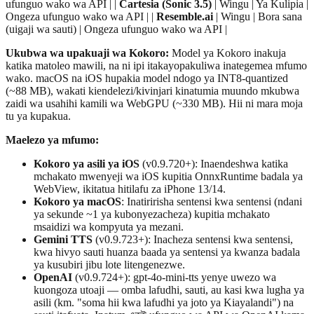
ufunguo wako wa API | |
Cartesia (Sonic 3.5)
| Wingu | Ya Kulipia |
Ongeza ufunguo wako wa API | |
Resemble.ai
| Wingu | Bora sana
(uigaji wa sauti) | Ongeza ufunguo wako wa API |
Ukubwa wa upakuaji wa Kokoro:
Model ya Kokoro inakuja
katika matoleo mawili, na ni ipi itakayopakuliwa inategemea mfumo
wako. macOS na iOS hupakia model ndogo ya INT8-quantized
(~88 MB), wakati kiendelezi/kivinjari kinatumia muundo mkubwa
zaidi wa usahihi kamili wa WebGPU (~330 MB). Hii ni mara moja
tu ya kupakua.
Maelezo ya mfumo:
Kokoro ya asili ya iOS
(v0.9.720+): Inaendeshwa katika
mchakato mwenyeji wa iOS kupitia OnnxRuntime badala ya
WebView, ikitatua hitilafu za iPhone 13/14.
Kokoro ya macOS
: Inatiririsha sentensi kwa sentensi (ndani
ya sekunde ~1 ya kubonyezacheza) kupitia mchakato
msaidizi wa kompyuta ya mezani.
Gemini TTS
(v0.9.723+): Inacheza sentensi kwa sentensi,
kwa hivyo sauti huanza baada ya sentensi ya kwanza badala
ya kusubiri jibu lote litengenezwe.
OpenAI
(v0.9.724+): gpt-4o-mini-tts yenye uwezo wa
kuongoza utoaji — omba lafudhi, sauti, au kasi kwa lugha ya
asili (km. "soma hii kwa lafudhi ya joto ya Kiayalandi") na