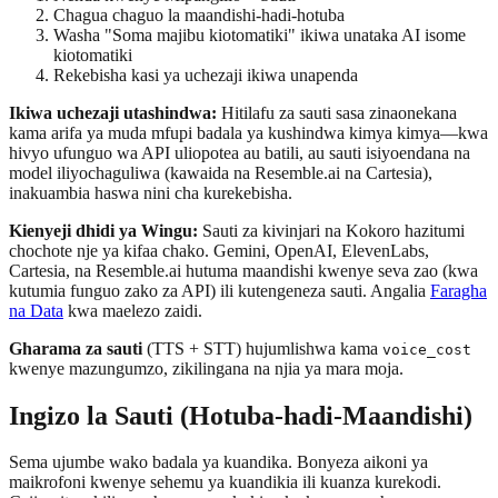
Chagua chaguo la maandishi-hadi-hotuba
Washa "Soma majibu kiotomatiki" ikiwa unataka AI isome
kiotomatiki
Rekebisha kasi ya uchezaji ikiwa unapenda
Ikiwa uchezaji utashindwa:
Hitilafu za sauti sasa zinaonekana
kama arifa ya muda mfupi badala ya kushindwa kimya kimya—kwa
hivyo ufunguo wa API uliopotea au batili, au sauti isiyoendana na
model iliyochaguliwa (kawaida na Resemble.ai na Cartesia),
inakuambia haswa nini cha kurekebisha.
Kienyeji dhidi ya Wingu:
Sauti za kivinjari na Kokoro hazitumi
chochote nje ya kifaa chako. Gemini, OpenAI, ElevenLabs,
Cartesia, na Resemble.ai hutuma maandishi kwenye seva zao (kwa
kutumia funguo zako za API) ili kutengeneza sauti. Angalia
Faragha
na Data
kwa maelezo zaidi.
Gharama za sauti
(TTS + STT) hujumlishwa kama
voice_cost
kwenye mazungumzo, zikilingana na njia ya mara moja.
Ingizo la Sauti (Hotuba-hadi-Maandishi)
Sema ujumbe wako badala ya kuandika. Bonyeza aikoni ya
maikrofoni kwenye sehemu ya kuandikia ili kuanza kurekodi.