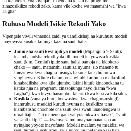
na kiendelezi cha kivinjari. Inaendana kiasili na programu
zinazosikiliza rekodi zako, kama vile kocha wa matamshi wa "kwa
Lugha".
Ruhusu Modeli Isikie Rekodi Yako
Vipengele viwili vinaenda zaidi ya uandikishaji na kuruhusu modeli
inayoweza kusikia kufanya kazi na sauti halisi:
Jumuisha sauti kwa ajili ya modeli
(Mipangilio > Sauti):
inaambatanisha rekodi yako ili modeli inayoweza kusikia
sauti (k.m. Gemini) ipitie sauti halisi pamoja na kidokezo
chako — sauti, matamshi, sauti za nyuma, sio maneno tu.
Imezimwa kwa chaguo-msingi; hakuna kinachotumwa
vinginevyo. Kitufe cha umbo la wimbi karibu na maikrofoni
kinabadilisha kwa kila ujumbe, lakini kitufe kinaonekana tu
katika njia na programu zinazojiunga nayo (kama "kwa
Lugha"), kwa hivyo haisumbui kihariri kwa kazi za kila siku.
Kusikia
(zana ya bure, imewashwa kwa chaguo-msingi):
inamruhusu msaidizi kurudi nyuma na kusikiliza tena
kiambatisho chochote cha sauti kwa swali linalolengwa la
ufuatiliaji — "ni maneno gani yaliyotamkwa vibaya?", "sauti
ya sauti ni ipi?" — kwenye zamu unayoambatanisha au
nyingine yoyote inayofuata. Modeli maalum ya msaidizi wa
sauti hufanya usikilizaji, kwa hivyo hii inafanya kazi hata