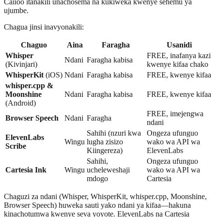
Caiioo itanakili unachosema na kukiweka kwenye sehemu ya
ujumbe.
Chagua jinsi inavyonakili:
Chaguo
Aina
Faragha
Usanidi
Whisper
FREE, inafanya kazi
Ndani
Faragha kabisa
(Kivinjari)
kwenye kifaa chako
WhisperKit
(iOS)
Ndani
Faragha kabisa
FREE, kwenye kifaa
whisper.cpp &
Moonshine
Ndani
Faragha kabisa
FREE, kwenye kifaa
(Android)
FREE, imejengwa
Browser Speech
Ndani
Faragha
ndani
Sahihi (nzuri kwa
Ongeza ufunguo
ElevenLabs
Wingu
lugha zisizo
wako wa API wa
Scribe
Kiingereza)
ElevenLabs
Sahihi,
Ongeza ufunguo
Cartesia Ink
Wingu
ucheleweshaji
wako wa API wa
mdogo
Cartesia
Chaguzi za ndani (Whisper, WhisperKit, whisper.cpp, Moonshine,
Browser Speech) huweka sauti yako ndani ya kifaa—hakuna
kinachotumwa kwenye seva yoyote. ElevenLabs na Cartesia