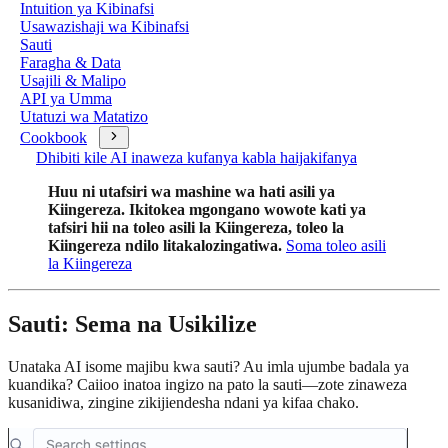
Intuition ya Kibinafsi
Usawazishaji wa Kibinafsi
Sauti
Faragha & Data
Usajili & Malipo
API ya Umma
Utatuzi wa Matatizo
Cookbook
Dhibiti kile AI inaweza kufanya kabla haijakifanya
Huu ni utafsiri wa mashine wa hati asili ya
Kiingereza. Ikitokea mgongano wowote kati ya
tafsiri hii na toleo asili la Kiingereza, toleo la
Kiingereza ndilo litakalozingatiwa.
Soma toleo asili
la Kiingereza
Sauti: Sema na Usikilize
Unataka AI isome majibu kwa sauti? Au imla ujumbe badala ya
kuandika? Caiioo inatoa ingizo na pato la sauti—zote zinaweza
kusanidiwa, zingine zikijiendesha ndani ya kifaa chako.