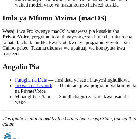
wakati modeli yako ya mazungumzo haiwezi kusikia.
Imla ya Mfumo Mzima (macOS)
Wasajili wa Pro kwenye macOS wanaweza pia kusakinisha
PrivateVoice
, programu tofauti inayoongeza kitufe cha mkato cha
kimataifa cha kuandika kwa sauti kwenye programu yoyote—sio
Caiioo pekee. Tazama ukurasa wa upakuaji wa kompyuta kwa
maelezo.
Angalia Pia
Faragha na Data
— Jinsi data ya sauti inavyoshughulikiwa
Jukwaa na Usanidi
— Upatikanaji wa programu ya kompyuta
na PrivateVoice
Mipangilio > Sauti — Sanidi chaguo za sauti kwa usanidi
wako
This guide is maintained by the Caiioo team using Slate, our built-in
editor.