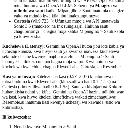
sauti itafuata. Inatum একই ufunguo wa API wa OpenAI kama
mtoa huduma wa OpenAI LLM. Sehemu ya
Maagizo ya
mtindo wa sauti
katika Mipangilio > Sauti inatumia maagizo
yako ya mtindo kwa kila jibu linalozungumzwa.
Cartesia
(v0.9.723+): Ufunguo mmoja wa API unatawala
Sonic 3.5 (matokeo) na Ink (uingizaji). Hakuna sauti
chaguomsingi—chagua moja katika Mipangilio > Sauti kabla
ya kuiwezesha.
Kuchelewa (Latency):
Gemini na OpenAI hutoa jibu lote kabla ya
uchezaji kuanza, kwa hivyo sauti ya kwanza inaweza kuchelewa
sekunde chache kwenye majibu marefu — Mipangilio > Sauti
inaonyesha dokezo unapochagua moja wapo. Kwa hotuba ya
kuchelewa kwa chini, chagua ElevenLabs, Cartesia, au Resemble.
Kasi ya uchezaji:
Kitelezi cha kasi (0.5×–2.0×) kinatumiwa na
mtoa huduma kwa ElevenLabs (kimezuiliwa hadi 0.7–1.2×) na
Cartesia (kimezuiliwa hadi 0.6–1.5×). Sauti za kivinjari na Kokoro
huharakisha ndani ya kifaa. Gemini na OpenAI hazina udhibiti wao
wa kasi, kwa hivyo kitelezi kimefichwa wakati zimechaguliwa;
Resemble.ai inatumia kasi kwenye uchezaji wa kawaida (usio wa
kutiririsha).
Ili kuiwezesha:
Nenda kwenye Mipangilio > Sauti