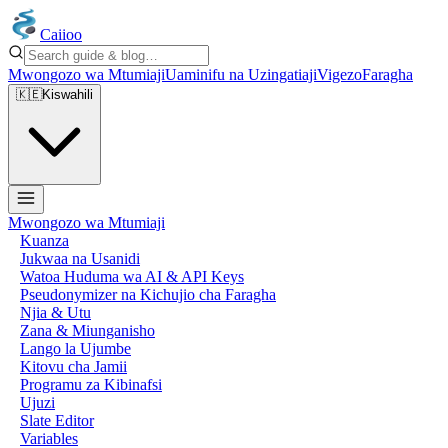
Caiioo
Mwongozo wa Mtumiaji
Uaminifu na Uzingatiaji
Vigezo
Faragha
🇰🇪
Kiswahili
Mwongozo wa Mtumiaji
Kuanza
Jukwaa na Usanidi
Watoa Huduma wa AI & API Keys
Pseudonymizer na Kichujio cha Faragha
Njia & Utu
Zana & Miunganisho
Lango la Ujumbe
Kitovu cha Jamii
Programu za Kibinafsi
Ujuzi
Slate Editor
Variables