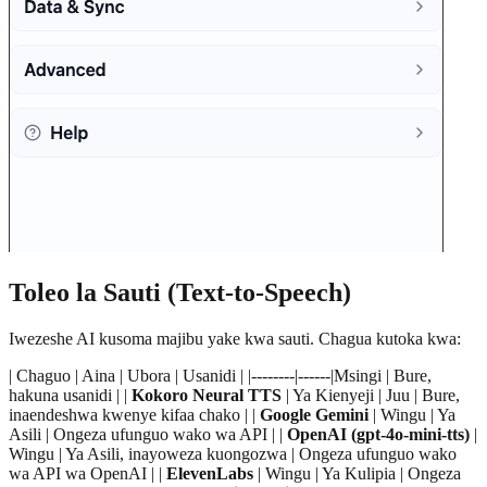
Toleo la Sauti (Text-to-Speech)
Iwezeshe AI kusoma majibu yake kwa sauti. Chagua kutoka kwa:
| Chaguo | Aina | Ubora | Usanidi | |--------|------|Msingi | Bure,
hakuna usanidi | |
Kokoro Neural TTS
| Ya Kienyeji | Juu | Bure,
inaendeshwa kwenye kifaa chako | |
Google Gemini
| Wingu | Ya
Asili | Ongeza ufunguo wako wa API | |
OpenAI (gpt-4o-mini-tts)
|
Wingu | Ya Asili, inayoweza kuongozwa | Ongeza ufunguo wako
wa API wa OpenAI | |
ElevenLabs
| Wingu | Ya Kulipia | Ongeza