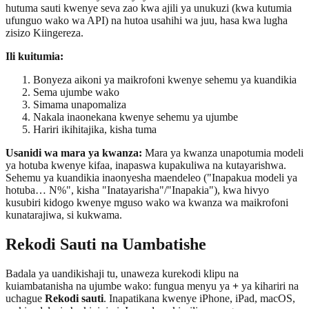
hutuma sauti kwenye seva zao kwa ajili ya unukuzi (kwa kutumia
ufunguo wako wa API) na hutoa usahihi wa juu, hasa kwa lugha
zisizo Kiingereza.
Ili kuitumia:
Bonyeza aikoni ya maikrofoni kwenye sehemu ya kuandikia
Sema ujumbe wako
Simama unapomaliza
Nakala inaonekana kwenye sehemu ya ujumbe
Hariri ikihitajika, kisha tuma
Usanidi wa mara ya kwanza:
Mara ya kwanza unapotumia modeli
ya hotuba kwenye kifaa, inapaswa kupakuliwa na kutayarishwa.
Sehemu ya kuandikia inaonyesha maendeleo ("Inapakua modeli ya
hotuba… N%", kisha "Inatayarisha"/"Inapakia"), kwa hivyo
kusubiri kidogo kwenye mguso wako wa kwanza wa maikrofoni
kunatarajiwa, si kukwama.
Rekodi Sauti na Uambatishe
Badala ya uandikishaji tu, unaweza kurekodi klipu na
kuiambatanisha na ujumbe wako: fungua menyu ya
+
ya kihariri na
uchague
Rekodi sauti
. Inapatikana kwenye iPhone, iPad, macOS,