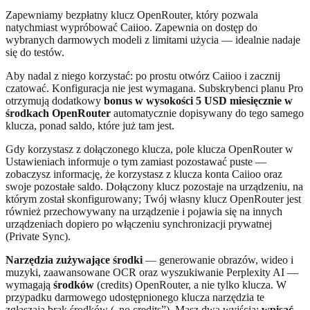
Zapewniamy bezpłatny klucz OpenRouter, który pozwala
natychmiast wypróbować Caiioo. Zapewnia on dostęp do
wybranych darmowych modeli z limitami użycia — idealnie nadaje
się do testów.
Aby nadal z niego korzystać: po prostu otwórz Caiioo i zacznij
czatować. Konfiguracja nie jest wymagana. Subskrybenci planu Pro
otrzymują dodatkowy
bonus w wysokości 5 USD miesięcznie w
środkach OpenRouter
automatycznie dopisywany do tego samego
klucza, ponad saldo, które już tam jest.
Gdy korzystasz z dołączonego klucza, pole klucza OpenRouter w
Ustawieniach informuje o tym zamiast pozostawać puste —
zobaczysz informację, że korzystasz z klucza konta Caiioo oraz
swoje pozostałe saldo. Dołączony klucz pozostaje na urządzeniu, na
którym został skonfigurowany; Twój własny klucz OpenRouter jest
również przechowywany na urządzenie i pojawia się na innych
urządzeniach dopiero po włączeniu synchronizacji prywatnej
(Private Sync).
Narzędzia zużywające środki
— generowanie obrazów, wideo i
muzyki, zaawansowane OCR oraz wyszukiwanie Perplexity AI —
wymagają
środków
(credits) OpenRouter, a nie tylko klucza. W
przypadku darmowego udostępnionego klucza narzędzia te
zgłaszają brak środków („no credits”). Masz dwa wyjścia:
wpisać