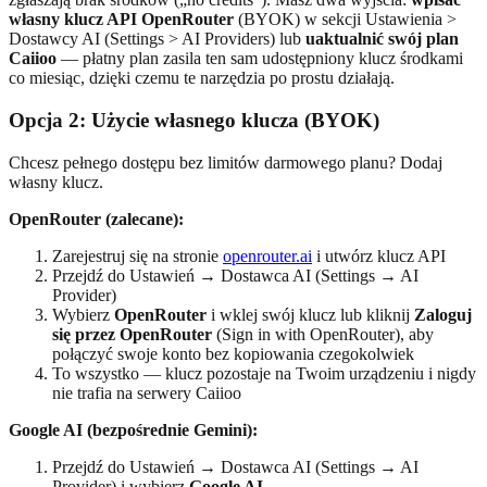
własny klucz API OpenRouter
(BYOK) w sekcji Ustawienia >
Dostawcy AI (Settings > AI Providers) lub
uaktualnić swój plan
Caiioo
— płatny plan zasila ten sam udostępniony klucz środkami
co miesiąc, dzięki czemu te narzędzia po prostu działają.
Opcja 2: Użycie własnego klucza (BYOK)
Chcesz pełnego dostępu bez limitów darmowego planu? Dodaj
własny klucz.
OpenRouter (zalecane):
Zarejestruj się na stronie
openrouter.ai
i utwórz klucz API
Przejdź do Ustawień → Dostawca AI (Settings → AI
Provider)
Wybierz
OpenRouter
i wklej swój klucz lub kliknij
Zaloguj
się przez OpenRouter
(Sign in with OpenRouter), aby
połączyć swoje konto bez kopiowania czegokolwiek
To wszystko — klucz pozostaje na Twoim urządzeniu i nigdy
nie trafia na serwery Caiioo
Google AI (bezpośrednie Gemini):
Przejdź do Ustawień → Dostawca AI (Settings → AI
Provider) i wybierz
Google AI