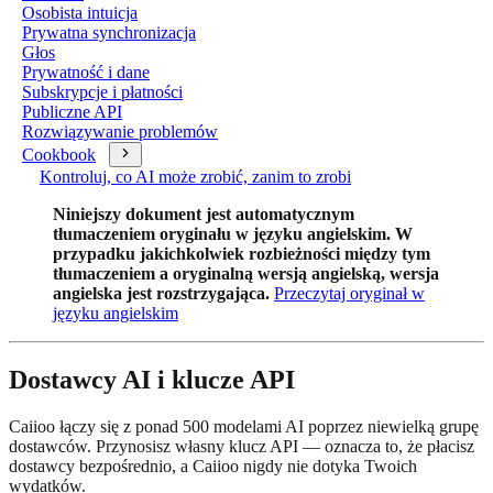
Osobista intuicja
Prywatna synchronizacja
Głos
Prywatność i dane
Subskrypcje i płatności
Publiczne API
Rozwiązywanie problemów
Cookbook
Kontroluj, co AI może zrobić, zanim to zrobi
Niniejszy dokument jest automatycznym
tłumaczeniem oryginału w języku angielskim. W
przypadku jakichkolwiek rozbieżności między tym
tłumaczeniem a oryginalną wersją angielską, wersja
angielska jest rozstrzygająca.
Przeczytaj oryginał w
języku angielskim
Dostawcy AI i klucze API
Caiioo łączy się z ponad 500 modelami AI poprzez niewielką grupę
dostawców. Przynosisz własny klucz API — oznacza to, że płacisz
dostawcy bezpośrednio, a Caiioo nigdy nie dotyka Twoich
wydatków.