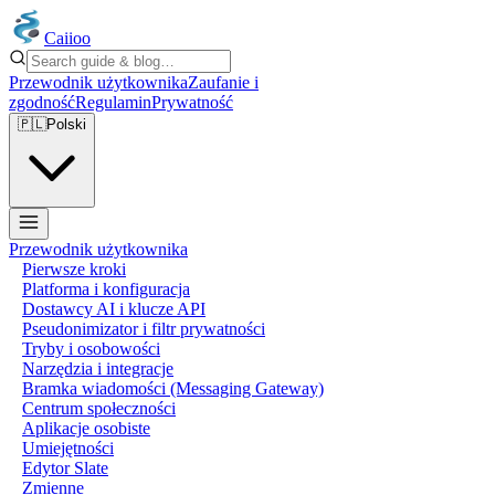
Caiioo
Przewodnik użytkownika
Zaufanie i
zgodność
Regulamin
Prywatność
🇵🇱
Polski
Przewodnik użytkownika
Pierwsze kroki
Platforma i konfiguracja
Dostawcy AI i klucze API
Pseudonimizator i filtr prywatności
Tryby i osobowości
Narzędzia i integracje
Bramka wiadomości (Messaging Gateway)
Centrum społeczności
Aplikacje osobiste
Umiejętności
Edytor Slate
Zmienne