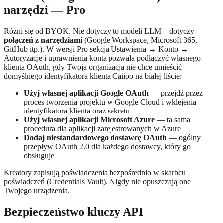
narzędzi — Pro
Różni się od BYOK. Nie dotyczy to modeli LLM – dotyczy
połączeń z narzędziami
(Google Workspace, Microsoft 365,
GitHub itp.). W wersji Pro sekcja Ustawienia → Konto →
Autoryzacje i uprawnienia konta pozwala podłączyć własnego
klienta OAuth, gdy Twoja organizacja nie chce umieścić
domyślnego identyfikatora klienta Caiioo na białej liście:
Użyj własnej aplikacji Google OAuth
— przejdź przez
proces tworzenia projektu w Google Cloud i wklejenia
identyfikatora klienta oraz sekretu
Użyj własnej aplikacji Microsoft Azure
— ta sama
procedura dla aplikacji zarejestrowanych w Azure
Dodaj niestandardowego dostawcę OAuth
— ogólny
przepływ OAuth 2.0 dla każdego dostawcy, który go
obsługuje
Kreatory zapisują poświadczenia bezpośrednio w skarbcu
poświadczeń (Credentials Vault). Nigdy nie opuszczają one
Twojego urządzenia.
Bezpieczeństwo kluczy API