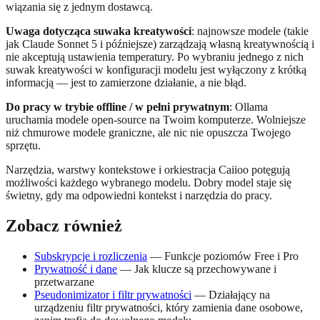
wiązania się z jednym dostawcą.
Uwaga dotycząca suwaka kreatywości
: najnowsze modele (takie
jak Claude Sonnet 5 i późniejsze) zarządzają własną kreatywnością i
nie akceptują ustawienia temperatury. Po wybraniu jednego z nich
suwak kreatywości w konfiguracji modelu jest wyłączony z krótką
informacją — jest to zamierzone działanie, a nie błąd.
Do pracy w trybie offline / w pełni prywatnym
: Ollama
uruchamia modele open-source na Twoim komputerze. Wolniejsze
niż chmurowe modele graniczne, ale nic nie opuszcza Twojego
sprzętu.
Narzędzia, warstwy kontekstowe i orkiestracja Caiioo potęgują
możliwości każdego wybranego modelu. Dobry model staje się
świetny, gdy ma odpowiedni kontekst i narzędzia do pracy.
Zobacz również
Subskrypcje i rozliczenia
— Funkcje poziomów Free i Pro
Prywatność i dane
— Jak klucze są przechowywane i
przetwarzane
Pseudonimizator i filtr prywatności
— Działający na
urządzeniu filtr prywatności, który zamienia dane osobowe,