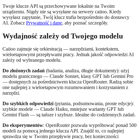
Twoje klucze API są przechowywane lokalnie na Twoim
urządzeniu. Nigdy nie są wysyłane na serwery caiioo. Kiedy
wysyłasz zapytanie, Twój klucz trafia bezpośrednio do dostawcy
AI. Zobacz
Prywatność i dane
, aby poznać szczegóły.
Wydajność zależy od Twojego modelu
Caiioo zajmuje się orkiestracją — narzędziami, kontekstem,
wieloetapowymi przepływami pracy. Jednak jakość odpowiedzi AI
zależy od wybranego modelu.
Do złożonych zadań
(badania, analiza, długie dokumenty): użyj
modelu granicznego — Claude Sonnet, klasy GPT lub Gemini Pro
— dostępnych za pośrednictwem klucza OpenRouter. Radzą sobie
one najlepiej z wieloetapowym rozumowaniem i korzystaniem z
narzędzi.
Do szybkich odpowiedzi
(pytania, podsumowania, proste edycje):
szybkie modele — Claude Haiku, mniejsze warianty GPT lub
Gemini Flash — są tańsze i szybsze. Idealne do codziennych zadań.
Do eksperymentów
: OpenRouter pozwala wypróbować ponad 500
modeli za pomocą jednego klucza API. Znajdź to, co najlepiej
sprawdza się w Twoim przepływie pracy, bez konieczności