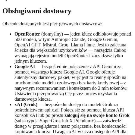
Obsługiwani dostawcy
Obecnie dostępnych jest pięć głównych dostawców:
OpenRouter
(domyślny) — jeden klucz odblokowuje ponad
500 modeli, w tym Anthropic Claude, Google Gemini,
OpenAI GPT, Mistral, Groq, Llama i inne. Jest to zalecana
ścieżka dla większości użytkowników — narzędzia Caiioo
wymagają rejestru modeli OpenRouter i zarządzasz tylko
jednym kluczem.
Google AI
— bezpośrednie połączenie z API Gemini za
pomocą własnego klucza Google AI. Google oferuje
autentyczny darmowy pakiet, więc jest to realny sposób na
uruchomienie modelu czołowego bez karty kredytowej – z
natywnym rozumowaniem i kontekstem do 2 mln tokenów.
Ustawienia przeprowadzą Cię przez proces uzyskania
darmowego klucza.
xAI (Grok)
— bezpośredni dostęp do modeli Grok za
pośrednictwem api.x.ai. Połącz się za pomocą klucza API
konsoli xAI lub po prostu
zaloguj się na swoje konto Grok
(subskrypcja SuperGrok lub X Premium+) — zatwierdź
dostęp w przeglądarce i masz połączenie, bez konieczności
kopiowania klucza. Uwaga: xAI włącza dostęp do API dla