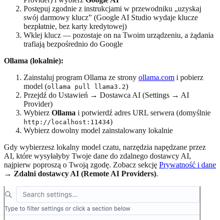
Postępuj zgodnie z instrukcjami w przewodniku „uzyskaj
swój darmowy klucz” (Google AI Studio wydaje klucze
bezpłatnie, bez karty kredytowej)
Wklej klucz — pozostaje on na Twoim urządzeniu, a żądania
trafiają bezpośrednio do Google
Ollama (lokalnie):
Zainstaluj program Ollama ze strony
ollama.com
i pobierz
model (
)
ollama pull llama3.2
Przejdź do Ustawień → Dostawca AI (Settings → AI
Provider)
Wybierz
Ollama
i potwierdź adres URL serwera (domyślnie
)
http://localhost:11434
Wybierz dowolny model zainstalowany lokalnie
Gdy wybierzesz lokalny model czatu, narzędzia napędzane przez
AI, które wysyłałyby Twoje dane do zdalnego dostawcy AI,
najpierw poproszą o Twoją zgodę. Zobacz sekcję
Prywatność i dane
→
Zdalni dostawcy AI (Remote AI Providers)
.