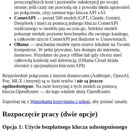
poszczególnych kont i poziomów subskrypcji po swojej
stronie; jeśli czaty nie powiodą się z powodu błędu uprawnień
po połączeniu, użyj zamiast tego klucza API xAI.
CometAPI
— ponad 500 modeli (GPT, Claude, Gemini,
DeepSeek i inne) za pomocą jednego klucza CometAPI
rozliczanego w modelu pay-as-you-go. Selektor modeli
pokazuje medale poziomu benchmarku dla swojego katalogu,
a całkowite użycie CometAPI jest śledzone w Ustawieniach.
Ollama
— uruchamia modele open-source lokalnie na Twoim
komputerze. W pełni prywatne, bez dostępu do internetu,
darmowe. Przydatne do pracy offline lub gdy chcesz mieć
całkowitą kontrolę nad inferencją. (Ollama Cloud działa
również z opcjonalnym kluczem API).
Bezpośrednie połączenia z innymi dostawcami (Anthropic, OpenAI,
Poe, MLX i innymi) są w fazie testów i
nie są jeszcze
ogólnodostępne
. Na razie korzystaj z tych modeli za pomocą
klucza OpenRouter — do tego właśnie służy OpenRouter.
Zapoznaj się z
Warunkami korzystania z usługi
, aby poznać zasady.
Rozpoczęcie pracy (dwie opcje)
Opcja 1: Użycie bezpłatnego klucza udostępnionego