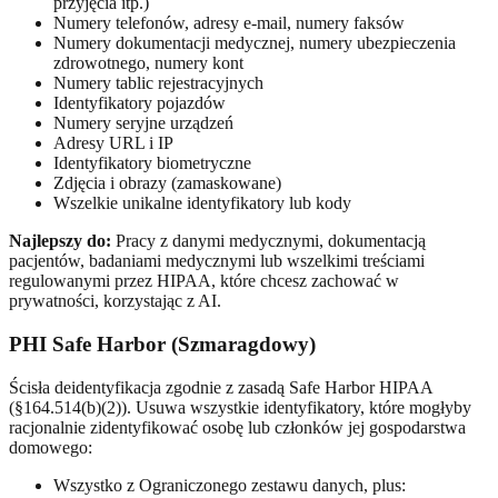
przyjęcia itp.)
Numery telefonów, adresy e-mail, numery faksów
Numery dokumentacji medycznej, numery ubezpieczenia
zdrowotnego, numery kont
Numery tablic rejestracyjnych
Identyfikatory pojazdów
Numery seryjne urządzeń
Adresy URL i IP
Identyfikatory biometryczne
Zdjęcia i obrazy (zamaskowane)
Wszelkie unikalne identyfikatory lub kody
Najlepszy do:
Pracy z danymi medycznymi, dokumentacją
pacjentów, badaniami medycznymi lub wszelkimi treściami
regulowanymi przez HIPAA, które chcesz zachować w
prywatności, korzystając z AI.
PHI Safe Harbor (Szmaragdowy)
Ścisła deidentyfikacja zgodnie z zasadą Safe Harbor HIPAA
(§164.514(b)(2)). Usuwa wszystkie identyfikatory, które mogłyby
racjonalnie zidentyfikować osobę lub członków jej gospodarstwa
domowego:
Wszystko z Ograniczonego zestawu danych, plus: