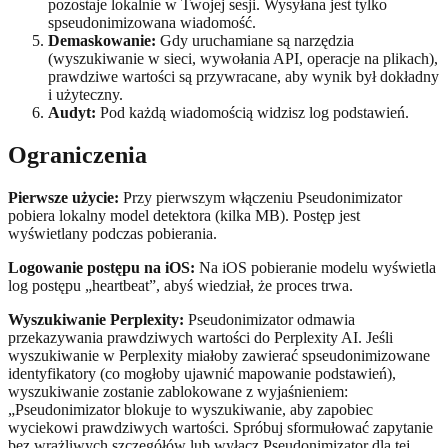
pozostaje lokalnie w Twojej sesji. Wysyłana jest tylko
spseudonimizowana wiadomość.
Demaskowanie:
Gdy uruchamiane są narzędzia
(wyszukiwanie w sieci, wywołania API, operacje na plikach),
prawdziwe wartości są przywracane, aby wynik był dokładny
i użyteczny.
Audyt:
Pod każdą wiadomością widzisz log podstawień.
Ograniczenia
Pierwsze użycie:
Przy pierwszym włączeniu Pseudonimizator
pobiera lokalny model detektora (kilka MB). Postęp jest
wyświetlany podczas pobierania.
Logowanie postępu na iOS:
Na iOS pobieranie modelu wyświetla
log postępu „heartbeat”, abyś wiedział, że proces trwa.
Wyszukiwanie Perplexity:
Pseudonimizator odmawia
przekazywania prawdziwych wartości do Perplexity AI. Jeśli
wyszukiwanie w Perplexity miałoby zawierać spseudonimizowane
identyfikatory (co mogłoby ujawnić mapowanie podstawień),
wyszukiwanie zostanie zablokowane z wyjaśnieniem:
„Pseudonimizator blokuje to wyszukiwanie, aby zapobiec
wyciekowi prawdziwych wartości. Spróbuj sformułować zapytanie
bez wrażliwych szczegółów lub wyłącz Pseudonimizator dla tej