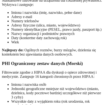
Standardowe filtrowanie na urządzeniu dla codziennej prywatności.
Wykrywa i zastępuje:
Imiona i nazwiska (imię, nazwisko, pełne dane)
Adresy e-mail
Numery telefonów
Adresy fizyczne (ulica, miasto, województwo)
Numery identyfikacyjne (PESEL, prawo jazdy, paszport itp.)
Nazwy organizacji i podmiotów prawnych
Daty (konkretne daty zachowują rok)
Wiek
Najlepszy do:
Ogólnych rozmów, burzy mózgów, dzielenia się
kontekstem bez ujawniania danych osobowych.
PHI Ograniczony zestaw danych (Morski)
Filtrowanie zgodne z HIPAA dla dyskusji o opiece zdrowotnej i
medycynie. Zastępuje 16 kategorii chronionych przez HIPAA:
Imiona i nazwiska osób
Jednostki geograficzne mniejsze niż województwo (miasto,
dzielnica, kody pocztowe bardziej szczegółowe niż pierwsze
3 cyfry)
Wszystkie daty z wyjątkiem roku (rok urodzenia, rok