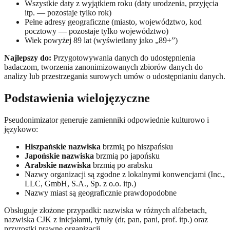
Wszystkie daty z wyjątkiem roku (daty urodzenia, przyjęcia
itp. — pozostaje tylko rok)
Pełne adresy geograficzne (miasto, województwo, kod
pocztowy — pozostaje tylko województwo)
Wiek powyżej 89 lat (wyświetlany jako „89+”)
Najlepszy do:
Przygotowywania danych do udostępnienia
badaczom, tworzenia zanonimizowanych zbiorów danych do
analizy lub przestrzegania surowych umów o udostępnianiu danych.
Podstawienia wielojęzyczne
Pseudonimizator generuje zamienniki odpowiednie kulturowo i
językowo:
Hiszpańskie nazwiska
brzmią po hiszpańsku
Japońskie nazwiska
brzmią po japońsku
Arabskie nazwiska
brzmią po arabsku
Nazwy organizacji są zgodne z lokalnymi konwencjami (Inc.,
LLC, GmbH, S.A., Sp. z o.o. itp.)
Nazwy miast są geograficznie prawdopodobne
Obsługuje złożone przypadki: nazwiska w różnych alfabetach,
nazwiska CJK z inicjałami, tytuły (dr, pan, pani, prof. itp.) oraz
przyrostki prawne organizacji.