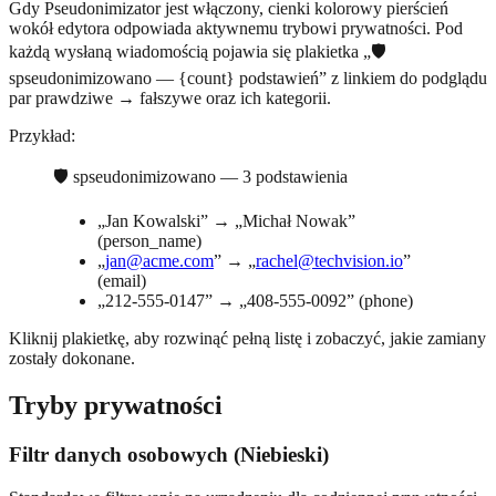
Gdy Pseudonimizator jest włączony, cienki kolorowy pierścień
wokół edytora odpowiada aktywnemu trybowi prywatności. Pod
każdą wysłaną wiadomością pojawia się plakietka „🛡
spseudonimizowano — {count} podstawień” z linkiem do podglądu
par prawdziwe → fałszywe oraz ich kategorii.
Przykład:
🛡 spseudonimizowano — 3 podstawienia
„Jan Kowalski” → „Michał Nowak”
(person_name)
„
jan@acme.com
” → „
rachel@techvision.io
”
(email)
„212-555-0147” → „408-555-0092” (phone)
Kliknij plakietkę, aby rozwinąć pełną listę i zobaczyć, jakie zamiany
zostały dokonane.
Tryby prywatności
Filtr danych osobowych (Niebieski)