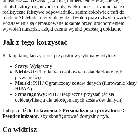
wpisujesz — nazwiska, e-maile, numery telefonów, adresy,
identyfikatory, organizacje, daty, wiek i inne — i zamienia je na
realistyczne fałszywe odpowiedniki, zanim cokolwiek trafi do
modelu AI. Model nigdy nie widzi Twoich prawdziwych wartości.
Podstawienia są demaskowane lokalnie przed uruchomieniem
wywołań narzędzi, dzięki czemu wyniki pozostają dokładne.
Jak z tego korzystać
Kliknij ikonę tarczy obok przycisku wysyłania w edytorze.
Szary:
Wyłączony
Niebieski:
Filtr danych osobowych (standardowy tryb
prywatności)
Morski:
PHI / Ograniczony zestaw danych (filtrowanie klasy
HIPAA)
Szmaragdowy:
PHI / Bezpieczna przystań (ścisła
deidentyfikacja dla udostępnianych zestawów danych)
Lub przejdź do
Ustawienia > Personalizacja i prywatność >
Pseudonimizator
, aby skonfigurować domyślny tryb.
Co widzisz