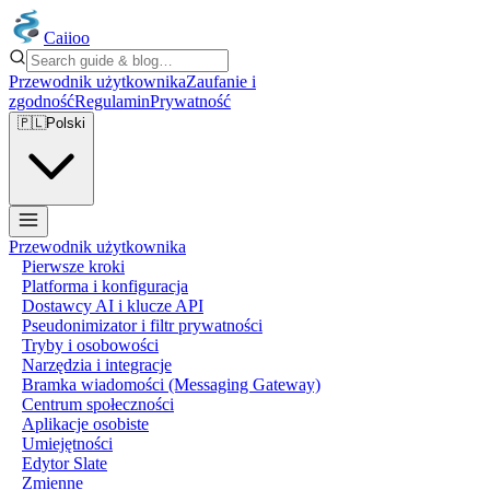
Caiioo
Przewodnik użytkownika
Zaufanie i
zgodność
Regulamin
Prywatność
🇵🇱
Polski
Przewodnik użytkownika
Pierwsze kroki
Platforma i konfiguracja
Dostawcy AI i klucze API
Pseudonimizator i filtr prywatności
Tryby i osobowości
Narzędzia i integracje
Bramka wiadomości (Messaging Gateway)
Centrum społeczności
Aplikacje osobiste
Umiejętności
Edytor Slate
Zmienne