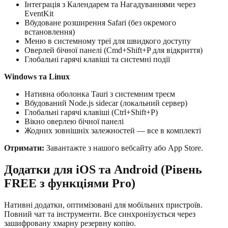
Інтеграція з Календарем та Нагадуваннями через
EventKit
Вбудоване розширення Safari (без окремого
встановлення)
Меню в системному треї для швидкого доступу
Оверлей бічної панелі (Cmd+Shift+P для відкриття)
Глобальні гарячі клавіші та системні події
Windows та Linux
Нативна оболонка Tauri з системним треєм
Вбудований Node.js sidecar (локальний сервер)
Глобальні гарячі клавіші (Ctrl+Shift+P)
Вікно оверлею бічної панелі
Жодних зовнішніх залежностей — все в комплекті
Отримати:
Завантажте з нашого вебсайту або App Store.
Додатки для iOS та Android (Рівень
FREE з функціями Pro)
Нативні додатки, оптимізовані для мобільних пристроїв.
Повний чат та інструменти. Все синхронізується через
зашифровану хмарну резервну копію.