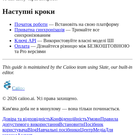
Наступні кроки
Початок роботи
— Встановіть на свою платформу
Приватна синхронізація
— Тримайте все
синхронізованим
Ключі API
— Використовуйте власні моделі ШІ
Оплата
— Дізнайтеся різницю між БЕЗКОШТОВНОЮ
та Pro версіями
This guide is maintained by the Caiioo team using Slate, our built-in
editor.
C
a
i
i
o
o
© 2026 caiioo.ai. Усі права захищено.
Кам'яна доба не в минулому — вона тільки починається.
Довіра та відповідність
Конфіденційність
Умови
Правила
допустимого використання
Встановити
Посібник
користувача
Blog
Навчальні посібники
Центр
Медіа
Для