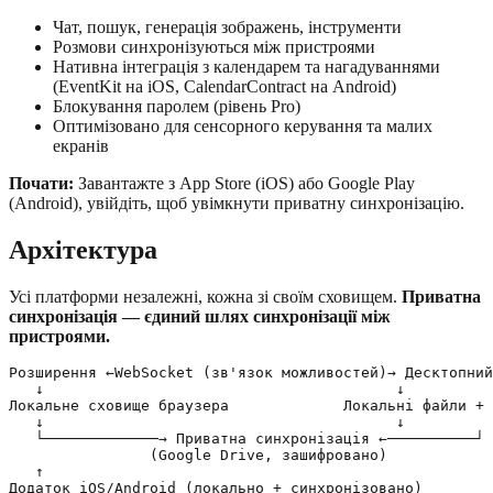
Чат, пошук, генерація зображень, інструменти
Розмови синхронізуються між пристроями
Нативна інтеграція з календарем та нагадуваннями
(EventKit на iOS, CalendarContract на Android)
Блокування паролем (рівень Pro)
Оптимізовано для сенсорного керування та малих
екранів
Почати:
Завантажте з App Store (iOS) або Google Play
(Android), увійдіть, щоб увімкнути приватну синхронізацію.
Архітектура
Усі платформи незалежні, кожна зі своїм сховищем.
Приватна
синхронізація — єдиний шлях синхронізації між
пристроями.
Розширення ←WebSocket (зв'язок можливостей)→ Десктопний
   ↓                                        ↓

Локальне сховище браузера             Локальні файли + 
   ↓                                        ↓

   └─────────────→ Приватна синхронізація ←──────────┘

                (Google Drive, зашифровано)

   ↑
