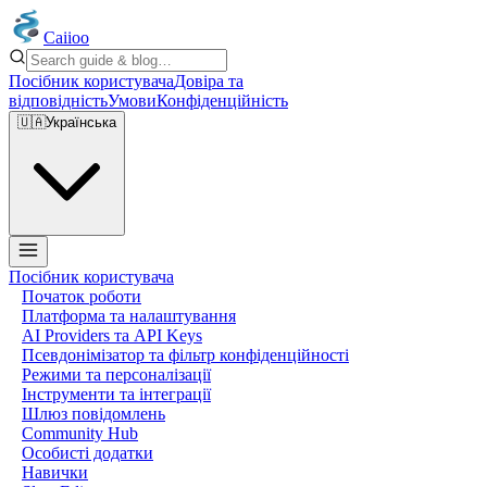
Caiioo
Посібник користувача
Довіра та
відповідність
Умови
Конфіденційність
🇺🇦
Українська
Посібник користувача
Початок роботи
Платформа та налаштування
AI Providers та API Keys
Псевдонімізатор та фільтр конфіденційності
Режими та персоналізації
Інструменти та інтеграції
Шлюз повідомлень
Community Hub
Особисті додатки
Навички