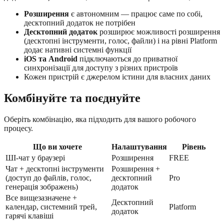
Розширення
є автономним — працює саме по собі,
десктопний додаток не потрібен
Десктопний додаток
розширює можливості розширення
(десктопні інструменти, голос, файли) і на рівні Platform
додає нативні системні функції
iOS та Android
підключаються до приватної
синхронізації для доступу з різних пристроїв
Кожен пристрій є джерелом істини для власних даних
Комбінуйте та поєднуйте
Оберіть комбінацію, яка підходить для вашого робочого
процесу.
Що ви хочете
Налаштування
Рівень
ШІ-чат у браузері
Розширення
FREE
Чат + десктопні інструменти
Розширення +
(доступ до файлів, голос,
десктопний
Pro
генерація зображень)
додаток
Все вищезазначене +
Десктопний
календар, системний трей,
Platform
додаток
гарячі клавіші