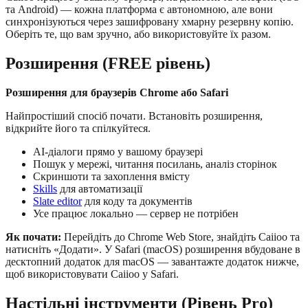
та Android) — кожна платформа є автономною, але вони
синхронізуються через зашифровану хмарну резервну копію.
Оберіть те, що вам зручно, або використовуйте їх разом.
Розширення (FREE рівень)
Розширення для браузерів Chrome або Safari
Найпростіший спосіб почати. Встановіть розширення,
відкрийте його та спілкуйтеся.
AI-діалоги прямо у вашому браузері
Пошук у мережі, читання посилань, аналіз сторінок
Скриншоти та захоплення вмісту
Skills
для автоматизації
Slate editor
для коду та документів
Усе працює локально — сервер не потрібен
Як почати:
Перейдіть до Chrome Web Store, знайдіть Caiioo та
натисніть «Додати». У Safari (macOS) розширення вбудоване в
десктопний додаток для macOS — завантажте додаток нижче,
щоб використовувати Caiioo у Safari.
Настільні інструменти (Рівень Pro)