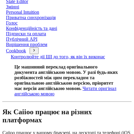
Slate Editor
Змінні
Personal Intuition
Приватна синхронізація
Голос
Конфіденційність та дані
Підписки та оплата
Публічний API
Вирішення проблем
Cookbook
Контролюйте дії ШІ до того, як він їх виконає
Це машинний переклад оригінального
документа англійською мовою. У разі будь-яких
розбіжностей між цим перекладом та
оригінальною англійською версією, пріоритет
має версія англійською мовою.
Читати оригінал
англійською мовою
Як Caiioo працює на різних
платформах
Caiioo працює у вашому браузері, на десктопі та телефоні (iOS