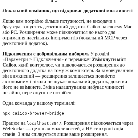
Локальний помічник, що відкриває додаткові можливості
Якщо вам потрібно більше потужності, не виходячи з
браузера, запустіть десктопний додаток Caiioo на своєму Mac
або PC. Розширення може підключатися до нього для
отримання настільних інструментів (локальний MCP через
десктопний додаток).
Підключення є добровільним вибором.
У розділі
«Параметри > Підключення» є перемикач
Увімкнути міст
Caiioo
, який контролює, чи підключається розширення до
десктопного додатка на тому ж комп'ютері. За замовчуванням
він вимкнений — розширення залишається повністю
автономним і ніколи не шукає локальний додаток, доки ви
його не ввімкнете. Зміна налаштування набуває чинності
негайно, перезапуск не потрібен.
Одна команда у вашому терміналі:
Працює на
. Розширення підключається через
localhost:3847
WebSocket — це канал можливостей, а НЕ синхронізація
станів. З ним спілкується лише ваше розширення.