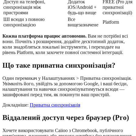
Доступ на телефоні,
Додаток
FREE (Pro для
синхронізація між
iOS/Android +
приватної
пристроями
будь-що вище
синхронізації)
ШІ всюди з повною
Все
Platform
синхронізацією
вищезазначене
Кожна платформа працює автономно.
Вам не потрібні всі
вони. Почніть з розширення, додайте десктопний додаток,
коли знадобляться локальні інструменти, і переходьте на
рівень Platform, коли захочете повної системної інтеграції.
Що таке приватна синхронізація?
Один перемикач у Налаштуваннях > Приватна синхронізація.
Увімкніть його, увійдіть за допомогою Google, і ваші бесіди,
налаштування та навички синхронізуватимуться всюди —
зашифровані перед тим, як покинути ваш пристрій.
Докладніше:
Приватна синхронізація
Віддалений доступ через браузер (Pro)
Хочете використовувати Caiioo з Chromebook, публічного
комп'ютера, планшета або другого ноутбука без встановлення