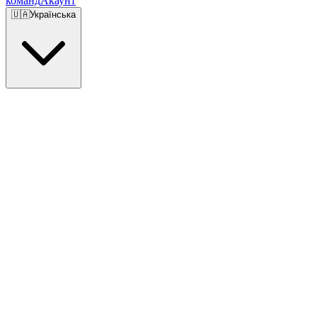
команд
Акаунт
🇺🇦
Українська