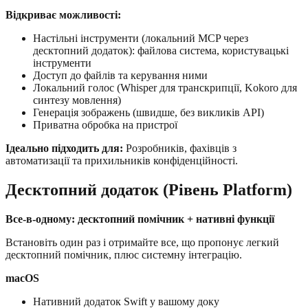
Відкриває можливості:
Настільні інструменти (локальний MCP через
десктопний додаток): файлова система, користувацькі
інструменти
Доступ до файлів та керування ними
Локальний голос (Whisper для транскрипції, Kokoro для
синтезу мовлення)
Генерація зображень (швидше, без викликів API)
Приватна обробка на пристрої
Ідеально підходить для:
Розробників, фахівців з
автоматизації та прихильників конфіденційності.
Десктопний додаток (Рівень Platform)
Все-в-одному: десктопний помічник + нативні функції
Встановіть один раз і отримайте все, що пропонує легкий
десктопний помічник, плюс системну інтеграцію.
macOS
Нативний додаток Swift у вашому доку