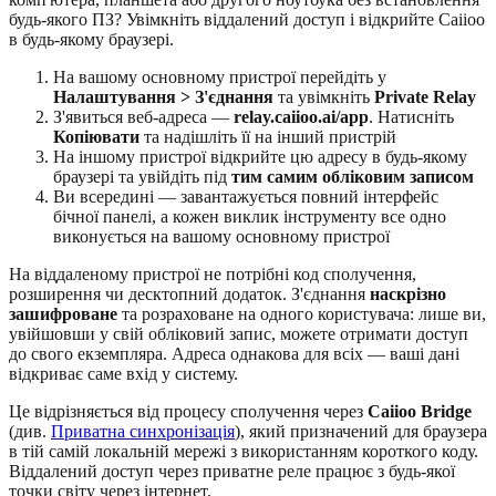
будь-якого ПЗ? Увімкніть віддалений доступ і відкрийте Caiioo
в будь-якому браузері.
На вашому основному пристрої перейдіть у
Налаштування > З'єднання
та увімкніть
Private Relay
З'явиться веб-адреса —
relay.caiioo.ai/app
. Натисніть
Копіювати
та надішліть її на інший пристрій
На іншому пристрої відкрийте цю адресу в будь-якому
браузері та увійдіть під
тим самим обліковим записом
Ви всередині — завантажується повний інтерфейс
бічної панелі, а кожен виклик інструменту все одно
виконується на вашому основному пристрої
На віддаленому пристрої не потрібні код сполучення,
розширення чи десктопний додаток. З'єднання
наскрізно
зашифроване
та розраховане на одного користувача: лише ви,
увійшовши у свій обліковий запис, можете отримати доступ
до свого екземпляра. Адреса однакова для всіх — ваші дані
відкриває саме вхід у систему.
Це відрізняється від процесу сполучення через
Caiioo Bridge
(див.
Приватна синхронізація
), який призначений для браузера
в тій самій локальній мережі з використанням короткого коду.
Віддалений доступ через приватне реле працює з будь-якої
точки світу через інтернет.