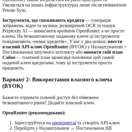
з'являється на інших інфраструктурах лише після увімкнення
Private Sync.
Інструменти, що споживають кредити
— генерація
зображень, відео та музики, розширений OCR та пошук
Perplexity AI — вимагають
кредитів
OpenRouter, а не просто
ключа. На безкоштовному наданому ключі ці інструменти
повідомляють «немає кредитів». У вас є два шляхи:
ввести
власний API-ключ OpenRouter
(BYOK) у Налаштуваннях >
Постачальники штучного інтелекту або
оновити свій план
Caiioo
— платний план щомісяця поповнює цей самий
наданий ключ кредитами, тому ці інструменти просто
працюють.
Вариант 2: Використання власного ключа
(BYOK)
Бажаєте отримати повний доступ без обмежень
безкоштовного рівня? Додайте власний ключ.
OpenRouter (рекомендовано):
Зареєструйтеся на
openrouter.ai
та створіть API-ключ
Перейдіть у Налаштування → Постачальник ШІ