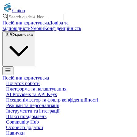
Caiioo
Посібник користувача
Довіра та
відповідність
Умови
Конфіденційність
🇺🇦
Українська
Посібник користувача
Початок роботи
Платформа та налаштування
AI Providers та API Keys
Псевдонімізатор та фільтр конфіденційності
Режими та персоналізації
Інструменти та інтеграції
Шлюз повідомлень
Community Hub
Особисті додатки
Навички