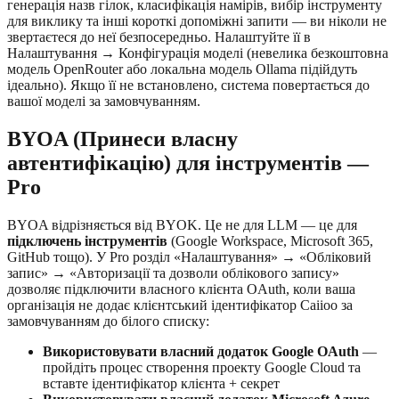
генерація назв гілок, класифікація намірів, вибір інструменту
для виклику та інші короткі допоміжні запити — ви ніколи не
звертаєтеся до неї безпосередньо. Налаштуйте її в
Налаштування → Конфігурація моделі (невелика безкоштовна
модель OpenRouter або локальна модель Ollama підійдуть
ідеально). Якщо її не встановлено, система повертається до
вашої моделі за замовчуванням.
BYOA (Принеси власну
автентифікацію) для інструментів —
Pro
BYOA відрізняється від BYOK. Це не для LLM — це для
підключень інструментів
(Google Workspace, Microsoft 365,
GitHub тощо). У Pro розділ «Налаштування» → «Обліковий
запис» → «Авторизації та дозволи облікового запису»
дозволяє підключити власного клієнта OAuth, коли ваша
організація не додає клієнтський ідентифікатор Caiioo за
замовчуванням до білого списку:
Використовувати власний додаток Google OAuth
—
пройдіть процес створення проекту Google Cloud та
вставте ідентифікатор клієнта + секрет