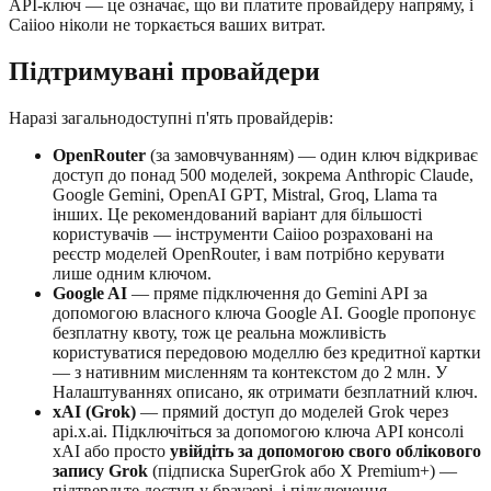
API-ключ — це означає, що ви платите провайдеру напряму, і
Caiioo ніколи не торкається ваших витрат.
Підтримувані провайдери
Наразі загальнодоступні п'ять провайдерів:
OpenRouter
(за замовчуванням) — один ключ відкриває
доступ до понад 500 моделей, зокрема Anthropic Claude,
Google Gemini, OpenAI GPT, Mistral, Groq, Llama та
інших. Це рекомендований варіант для більшості
користувачів — інструменти Caiioo розраховані на
реєстр моделей OpenRouter, і вам потрібно керувати
лише одним ключом.
Google AI
— пряме підключення до Gemini API за
допомогою власного ключа Google AI. Google пропонує
безплатну квоту, тож це реальна можливість
користуватися передовою моделлю без кредитної картки
— з нативним мисленням та контекстом до 2 млн. У
Налаштуваннях описано, як отримати безплатний ключ.
xAI (Grok)
— прямий доступ до моделей Grok через
api.x.ai. Підключіться за допомогою ключа API консолі
xAI або просто
увійдіть за допомогою свого облікового
запису Grok
(підписка SuperGrok або X Premium+) —
підтвердьте доступ у браузері, і підключення