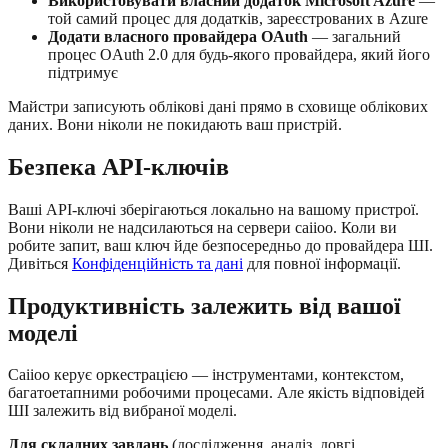
Використовувати власний додаток Microsoft Azure
—
той самий процес для додатків, зареєстрованих в Azure
Додати власного провайдера OAuth
— загальний
процес OAuth 2.0 для будь-якого провайдера, який його
підтримує
Майстри записують облікові дані прямо в сховище облікових
даних. Вони ніколи не покидають ваш пристрій.
Безпека API-ключів
Ваші API-ключі зберігаються локально на вашому пристрої.
Вони ніколи не надсилаються на сервери caiioo. Коли ви
робите запит, ваш ключ йде безпосередньо до провайдера ШІ.
Дивіться
Конфіденційність та дані
для повної інформації.
Продуктивність залежить від вашої
моделі
Caiioo керує оркестрацією — інструментами, контекстом,
багатоетапними робочими процесами. Але якість відповідей
ШІ залежить від вибраної моделі.
Для складних завдань
(дослідження, аналіз, довгі