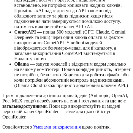
встановлено, не потрібно копіювати жодних ключів.
Примітка: xAI надає доступ до API залежно від
облікового запису та рівня підписки; якщо після
підключення чати завершуються помилкою доступу,
натомість використайте ключ API xAI.
CometAPI
— понад 500 моделей (GPT, Claude, Gemini,
DeepSeek та інші) через один ключа оплати за фактом
використання CometAPI. У виборі моделей
відображаються бенчмарк-медалі для її каталогу, а
загальне використання CometAPI відстежується в
Налаштуваннях.
Ollama
— запуск моделей з відкритим кодом локально
на вашому комп'ютері. Повна конфіденційність, інтернет
не потрібен, безплатно. Корисно для роботи офлайн або
коли потрібен абсолютний контроль над висновками.
(Ollama Cloud також працює з додатковим ключем API.)
Прямі підключення до інших провайдерів (Anthropic, OpenAI,
Poe, MLX тощо) перебувають на етапі тестування та
ще не є
загальнодоступними
. Поки що використовуйте ці моделі
через свій ключ OpenRouter — саме для цього й існує
OpenRouter.
Ознайомтеся з
Умовами використання
щодо політик.