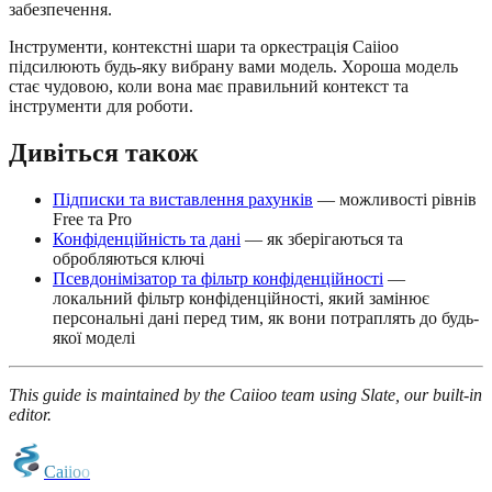
забезпечення.
Інструменти, контекстні шари та оркестрація Caiioo
підсилюють будь-яку вибрану вами модель. Хороша модель
стає чудовою, коли вона має правильний контекст та
інструменти для роботи.
Дивіться також
Підписки та виставлення рахунків
— можливості рівнів
Free та Pro
Конфіденційність та дані
— як зберігаються та
обробляються ключі
Псевдонімізатор та фільтр конфіденційності
—
локальний фільтр конфіденційності, який замінює
персональні дані перед тим, як вони потраплять до будь-
якої моделі
This guide is maintained by the Caiioo team using Slate, our built-in
editor.
C
a
i
i
o
o