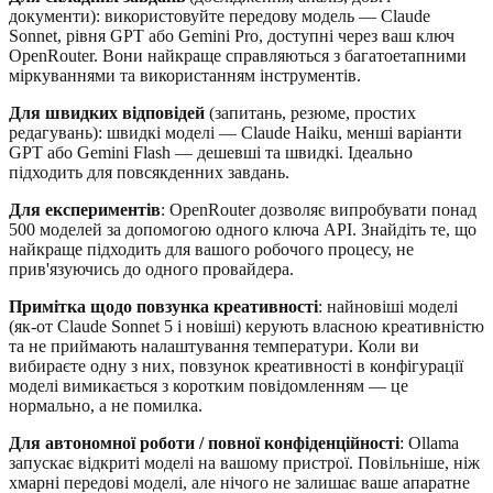
документи): використовуйте передову модель — Claude
Sonnet, рівня GPT або Gemini Pro, доступні через ваш ключ
OpenRouter. Вони найкраще справляються з багатоетапними
міркуваннями та використанням інструментів.
Для швидких відповідей
(запитань, резюме, простих
редагувань): швидкі моделі — Claude Haiku, менші варіанти
GPT або Gemini Flash — дешевші та швидкі. Ідеально
підходить для повсякденних завдань.
Для експериментів
: OpenRouter дозволяє випробувати понад
500 моделей за допомогою одного ключа API. Знайдіть те, що
найкраще підходить для вашого робочого процесу, не
прив'язуючись до одного провайдера.
Примітка щодо повзунка креативності
: найновіші моделі
(як-от Claude Sonnet 5 і новіші) керують власною креативністю
та не приймають налаштування температури. Коли ви
вибираєте одну з них, повзунок креативності в конфігурації
моделі вимикається з коротким повідомленням — це
нормально, а не помилка.
Для автономної роботи / повної конфіденційності
: Ollama
запускає відкриті моделі на вашому пристрої. Повільніше, ніж
хмарні передові моделі, але нічого не залишає ваше апаратне