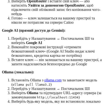
Виберіть
OpenRouter
і вставте свій ключ — або
натисніть
Увійти за допомогою OpenRouter
, щоб
підключити свій обліковий запис без копіювання чого-
небудь
Готово — ключ залишається на вашому пристрої та
ніколи не потрапляє на сервери Caiioo
Google AI (прямий доступ до Gemini):
Перейдіть у Налаштування → Постачальник ШІ та
виберіть
Google AI
Виконайте покрокові інструкції «отримати
безкоштовний ключ» (Google AI Studio видає ключі
безкоштовно, кредитна картка не потрібна)
Вставте ключ — він залишається на вашому пристрої, а
запити надсилаються безпосередньо до Google
Ollama (локально):
Встановіть Ollama з
ollama.com
та завантажте модель
(
)
ollama pull llama3.2
Перейдіть у Налаштування → Постачальник ШІ
Виберіть
Ollama
та підтвердьте URL-адресу сервера (за
замовчуванням
)
http://localhost:11434
Виберіть будь-яку модель, яку ви встановили локально