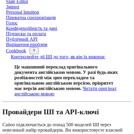
Slate Editor
Змінні
Personal Intuition
Приватна синхронізація
Голос
Конфіденційність та дані
Підписки та оплата
Публічний API
Вирішення проблем
Cookbook
Контролюйте дії ШІ до того, як він їх виконає
Це машинний переклад оригінального
документа англійською мовою. У разі будь-яких
розбіжностей між цим перекладом та
оригінальною англійською версією, пріоритет
має версія англійською мовою.
Читати оригінал
англійською мовою
Провайдери ШІ та API-ключі
Caiioo підключається до понад 500 моделей ШІ через
невеликий набір провайдерів. Ви використовуєте власний