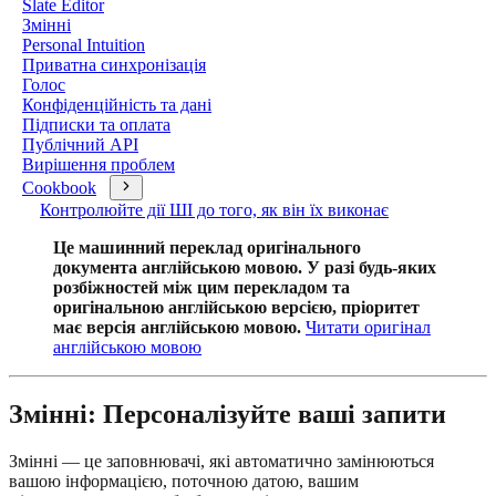
Slate Editor
Змінні
Personal Intuition
Приватна синхронізація
Голос
Конфіденційність та дані
Підписки та оплата
Публічний API
Вирішення проблем
Cookbook
Контролюйте дії ШІ до того, як він їх виконає
Це машинний переклад оригінального
документа англійською мовою. У разі будь-яких
розбіжностей між цим перекладом та
оригінальною англійською версією, пріоритет
має версія англійською мовою.
Читати оригінал
англійською мовою
Змінні: Персоналізуйте ваші запити
Змінні — це заповнювачі, які автоматично замінюються
вашою інформацією, поточною датою, вашим