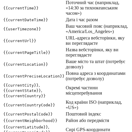
Поточний час (наприклад,
«14:30 за тихоокеанським
{{currentTime}}
часом»)
Дата і час разом
{{currentDateTime}}
Ваш часовий пояс (наприклад,
{{userTimezone}}
«America/Los_Angeles»)
URL-адреса вебсторінки, яку
{{currentUrl}}
ви переглядаєте
Назва вебсторінки, яку ви
{{currentPageTitle}}
переглядаєте
Ваше місто та штат (потребує
{{currentLocation}}
дозволу)
Повна адреса з координатами
{{currentPreciseLocation}}
(потребує дозволу)
,
{{currentCity}}
Окремі частини
,
{{currentState}}
місцеперебування
{{currentCountry}}
Код країни ISO (наприклад,
{{currentCountryCode}}
«US»)
Поштовий індекс
{{currentPostalCode}}
Район або передмістя
{{currentNeighborhood}}
,
{{currentLatitude}}
Сирі GPS-координати