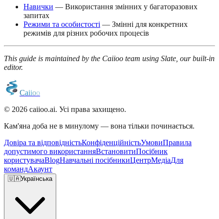
Навички
— Використання змінних у багаторазових
запитах
Режими та особистості
— Змінні для конкретних
режимів для різних робочих процесів
This guide is maintained by the Caiioo team using Slate, our built-in
editor.
C
a
i
i
o
o
© 2026 caiioo.ai. Усі права захищено.
Кам'яна доба не в минулому — вона тільки починається.
Довіра та відповідність
Конфіденційність
Умови
Правила
допустимого використання
Встановити
Посібник
користувача
Blog
Навчальні посібники
Центр
Медіа
Для
команд
Акаунт
🇺🇦
Українська