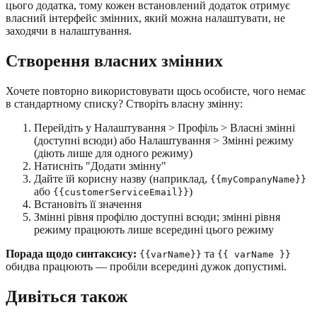
цього додатка, тому кожен встановлений додаток отримує
власний інтерфейс змінних, який можна налаштувати, не
заходячи в налаштування.
Створення власних змінних
Хочете повторно використовувати щось особисте, чого немає
в стандартному списку? Створіть власну змінну:
Перейдіть у Налаштування > Профіль > Власні змінні
(доступні всюди) або Налаштування > Змінні режиму
(діють лише для одного режиму)
Натисніть "Додати змінну"
Дайте їй корисну назву (наприклад,
{{myCompanyName}}
або
)
{{customerServiceEmail}}
Встановіть її значення
Змінні рівня профілю доступні всюди; змінні рівня
режиму працюють лише всередині цього режиму
Порада щодо синтаксису:
та
{{varName}}
{{ varName }}
обидва працюють — пробіли всередині дужок допустимі.
Дивіться також