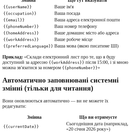
Змінна
Що тут вказувати
Ваше ім'я
{{userName}}
Ваша посада
{{occupation}}
Ваша адреса електронної пошти
{{email}}
Ваш номер телефону
{{phoneNumber}}
Ваше домашнє місто або адреса
{{homeAddress}}
Ваше робоче місце
{{workAddress}}
Ваша мова (якою писатиме ШІ)
{{preferredLanguage}}
Приклад:
«Склади електронний лист про те, що я буду
доступний за адресою
після 15:00, і зі мною
{{workAddress}}
можна зв'язатися за номером
»
{{phoneNumber}}
Автоматично заповнювані системні
змінні (тільки для читання)
Вони оновлюються автоматично — ви не можете їх
редагувати:
Змінна
Що ви отримуєте
Сьогоднішня дата (наприклад,
{{currentDate}}
«20 січня 2026 року»)