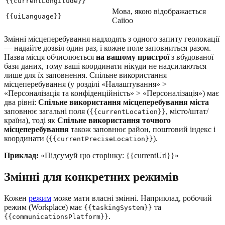
{{currentLongitude}}
Мова, якою відображається
{{uiLanguage}}
Caiioo
Змінні місцеперебування надходять з одного запиту геолокації
— надайте дозвіл один раз, і кожне поле заповниться разом.
Назва місця обчислюється
на вашому пристрої
з вбудованої
бази даних, тому ваші координати нікуди не надсилаються
лише для їх заповнення. Спільне використання
місцеперебування (у розділі «Налаштування» >
«Персоналізація та конфіденційність» > «Персоналізація») має
два рівні:
Спільне використання місцеперебування міста
заповнює загальні поля (
, місто/штат/
{{currentLocation}}
країна), тоді як
Спільне використання точного
місцеперебування
також заповнює район, поштовий індекс і
координати (
).
{{currentPreciseLocation}}
Приклад:
«Підсумуй цю сторінку: {{currentUrl}}»
Змінні для конкретних режимів
Кожен
режим
може мати власні змінні. Наприклад, робочий
режим (Workplace) має
та
{{taskingSystem}}
.
{{communicationsPlatform}}