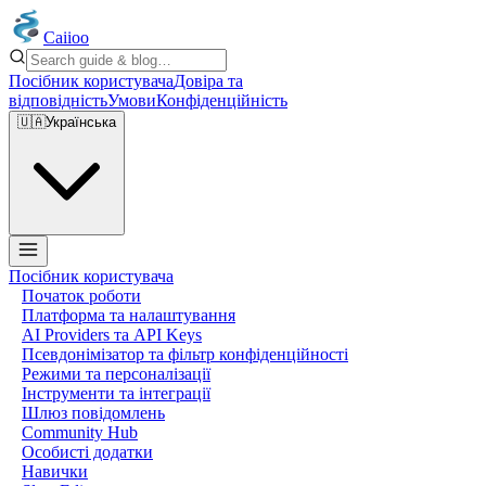
Caiioo
Посібник користувача
Довіра та
відповідність
Умови
Конфіденційність
🇺🇦
Українська
Посібник користувача
Початок роботи
Платформа та налаштування
AI Providers та API Keys
Псевдонімізатор та фільтр конфіденційності
Режими та персоналізації
Інструменти та інтеграції
Шлюз повідомлень
Community Hub
Особисті додатки
Навички