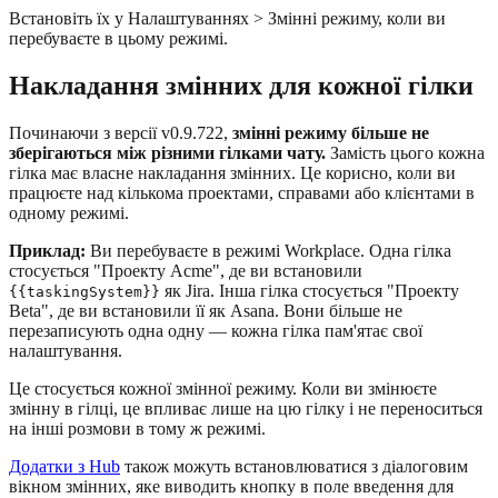
Встановіть їх у Налаштуваннях > Змінні режиму, коли ви
перебуваєте в цьому режимі.
Накладання змінних для кожної гілки
Починаючи з версії v0.9.722,
змінні режиму більше не
зберігаються між різними гілками чату.
Замість цього кожна
гілка має власне накладання змінних. Це корисно, коли ви
працюєте над кількома проектами, справами або клієнтами в
одному режимі.
Приклад:
Ви перебуваєте в режимі Workplace. Одна гілка
стосується "Проекту Acme", де ви встановили
як Jira. Інша гілка стосується "Проекту
{{taskingSystem}}
Beta", де ви встановили її як Asana. Вони більше не
перезаписують одна одну — кожна гілка пам'ятає свої
налаштування.
Це стосується кожної змінної режиму. Коли ви змінюєте
змінну в гілці, це впливає лише на цю гілку і не переноситься
на інші розмови в тому ж режимі.
Додатки з Hub
також можуть встановлюватися з діалоговим
вікном змінних, яке виводить кнопку в поле введення для