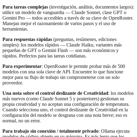
Para tareas complejas
(investigación, análisis, documentos largos):
utilice un modelo de vanguardia — Claude Sonnet, clase GPT o
Gemini Pro — todos accesibles a través de su clave de OpenRouter.
Manejan mejor el razonamiento de varios pasos y el uso de
herramientas.
Para respuestas rápidas
(preguntas, resúmenes, ediciones
simples): los modelos rápidos — Claude Haiku, variantes más
pequeñas de GPT o Gemini Flash — son más económicos y
rápidos. Perfectos para las tareas cotidianas.
Para experimentar
: OpenRouter le permite probar más de 500
modelos con una sola clave de API. Encuentre lo que funcione
mejor para su flujo de trabajo sin comprometerse con un solo
proveedor.
Una nota sobre el control deslizante de Creatividad
: los modelos
más nuevos (como Claude Sonnet 5 y posteriores) gestionan su
propia creatividad y no aceptan una configuración de temperatura.
Cuando selecciona uno, el control deslizante de Creatividad en la
configuración del modelo se desgrana con una nota breve; eso es
normal, no un error.
Para trabajo sin conexión / totalmente privado
: Ollama ejecuta
modelos de código abierto en su máquina. Es más lento que los