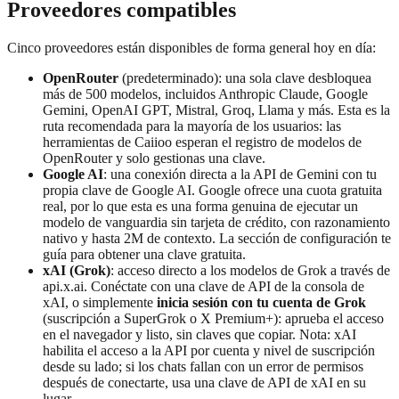
Proveedores compatibles
Cinco proveedores están disponibles de forma general hoy en día:
OpenRouter
(predeterminado): una sola clave desbloquea
más de 500 modelos, incluidos Anthropic Claude, Google
Gemini, OpenAI GPT, Mistral, Groq, Llama y más. Esta es la
ruta recomendada para la mayoría de los usuarios: las
herramientas de Caiioo esperan el registro de modelos de
OpenRouter y solo gestionas una clave.
Google AI
: una conexión directa a la API de Gemini con tu
propia clave de Google AI. Google ofrece una cuota gratuita
real, por lo que esta es una forma genuina de ejecutar un
modelo de vanguardia sin tarjeta de crédito, con razonamiento
nativo y hasta 2M de contexto. La sección de configuración te
guía para obtener una clave gratuita.
xAI (Grok)
: acceso directo a los modelos de Grok a través de
api.x.ai. Conéctate con una clave de API de la consola de
xAI, o simplemente
inicia sesión con tu cuenta de Grok
(suscripción a SuperGrok o X Premium+): aprueba el acceso
en el navegador y listo, sin claves que copiar. Nota: xAI
habilita el acceso a la API por cuenta y nivel de suscripción
desde su lado; si los chats fallan con un error de permisos
después de conectarte, usa una clave de API de xAI en su
lugar.