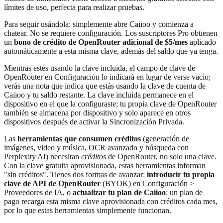
límites de uso, perfecta para realizar pruebas.
Para seguir usándola: simplemente abre Caiioo y comienza a
chatear. No se requiere configuración. Los suscriptores Pro obtienen
un
bono de crédito de OpenRouter adicional de $5/mes
aplicado
automáticamente a esta misma clave, además del saldo que ya tenga.
Mientras estés usando la clave incluida, el campo de clave de
OpenRouter en Configuración lo indicará en lugar de verse vacío;
verás una nota que indica que estás usando la clave de cuenta de
Caiioo y tu saldo restante. La clave incluida permanece en el
dispositivo en el que la configuraste; tu propia clave de OpenRouter
también se almacena por dispositivo y solo aparece en otros
dispositivos después de activar la Sincronización Privada.
Las
herramientas que consumen créditos
(generación de
imágenes, video y música, OCR avanzado y búsqueda con
Perplexity AI) necesitan
créditos
de OpenRouter, no solo una clave.
Con la clave gratuita aprovisionada, estas herramientas informan
"sin créditos". Tienes dos formas de avanzar:
introducir tu propia
clave de API de OpenRouter
(BYOK) en Configuración >
Proveedores de IA, o
actualizar tu plan de Caiioo
: un plan de
pago recarga esta misma clave aprovisionada con créditos cada mes,
por lo que estas herramientas simplemente funcionan.