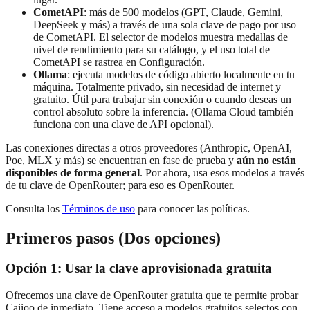
CometAPI
: más de 500 modelos (GPT, Claude, Gemini,
DeepSeek y más) a través de una sola clave de pago por uso
de CometAPI. El selector de modelos muestra medallas de
nivel de rendimiento para su catálogo, y el uso total de
CometAPI se rastrea en Configuración.
Ollama
: ejecuta modelos de código abierto localmente en tu
máquina. Totalmente privado, sin necesidad de internet y
gratuito. Útil para trabajar sin conexión o cuando deseas un
control absoluto sobre la inferencia. (Ollama Cloud también
funciona con una clave de API opcional).
Las conexiones directas a otros proveedores (Anthropic, OpenAI,
Poe, MLX y más) se encuentran en fase de prueba y
aún no están
disponibles de forma general
. Por ahora, usa esos modelos a través
de tu clave de OpenRouter; para eso es OpenRouter.
Consulta los
Términos de uso
para conocer las políticas.
Primeros pasos (Dos opciones)
Opción 1: Usar la clave aprovisionada gratuita
Ofrecemos una clave de OpenRouter gratuita que te permite probar
Caiioo de inmediato. Tiene acceso a modelos gratuitos selectos con