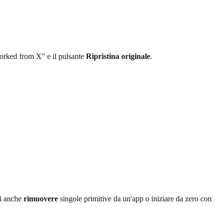
orked from X" e il pulsante
Ripristina originale
.
oi anche
rimuovere
singole primitive da un'app o iniziare da zero con