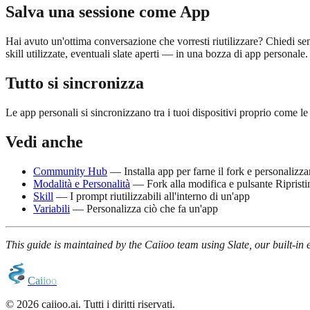
Salva una sessione come App
Hai avuto un'ottima conversazione che vorresti riutilizzare? Chiedi s
skill utilizzate, eventuali slate aperti — in una bozza di app personale.
Tutto si sincronizza
Le app personali si sincronizzano tra i tuoi dispositivi proprio come le
Vedi anche
Community Hub
— Installa app per farne il fork e personalizza
Modalità e Personalità
— Fork alla modifica e pulsante Ripristi
Skill
— I prompt riutilizzabili all'interno di un'app
Variabili
— Personalizza ciò che fa un'app
This guide is maintained by the Caiioo team using Slate, our built-in e
C
a
i
i
o
o
© 2026 caiioo.ai. Tutti i diritti riservati.