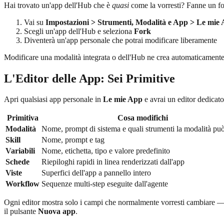
Hai trovato un'app dell'Hub che è
quasi
come la vorresti? Fanne un fo
Vai su
Impostazioni > Strumenti, Modalità e App > Le mie
Scegli un'app dell'Hub e seleziona
Fork
Diventerà un'app personale che potrai modificare liberamente
Modificare una modalità integrata o dell'Hub ne crea automaticament
L'Editor delle App: Sei Primitive
Apri qualsiasi app personale in
Le mie App
e avrai un editor dedicat
Primitiva
Cosa modifichi
Modalità
Nome, prompt di sistema e quali strumenti la modalità pu
Skill
Nome, prompt e tag
Variabili
Nome, etichetta, tipo e valore predefinito
Schede
Riepiloghi rapidi in linea renderizzati dall'app
Viste
Superfici dell'app a pannello intero
Workflow
Sequenze multi-step eseguite dall'agente
Ogni editor mostra solo i campi che normalmente vorresti cambiare — tu
il pulsante
Nuova app
.