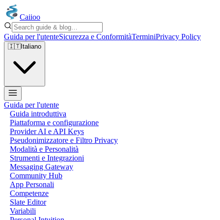
Caiioo
Guida per l'utente
Sicurezza e Conformità
Termini
Privacy Policy
🇮🇹
Italiano
Guida per l'utente
Guida introduttiva
Piattaforma e configurazione
Provider AI e API Keys
Pseudonimizzatore e Filtro Privacy
Modalità e Personalità
Strumenti e Integrazioni
Messaging Gateway
Community Hub
App Personali
Competenze
Slate Editor
Variabili
Personal Intuition