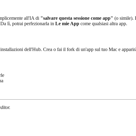
emplicemente all'IA di
"salvare questa sessione come app"
(o simile). 
 Da lì, potrai perfezionarla in
Le mie App
come qualsiasi altra app.
 installazioni dell'Hub. Crea o fai il fork di un'app sul tuo Mac e apparir
rle
na
ditor.