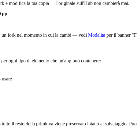
rk e modifica la tua copia — l'originale sull'Hub non cambierà mai.
 App
e un fork nel momento in cui la cambi — vedi
Modalità
per il banner "F
o per ogni tipo di elemento che un'app può contenere:
ò usare
tto il resto della primitiva viene preservato intatto al salvataggio. Pu