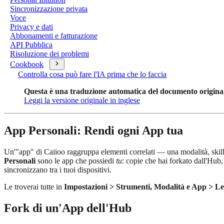
Sincronizzazione privata
Voce
Privacy e dati
Abbonamenti e fatturazione
API Pubblica
Risoluzione dei problemi
Cookbook
Controlla cosa può fare l'IA prima che lo faccia
Questa è una traduzione automatica del documento originale i
Leggi la versione originale in inglese
App Personali: Rendi ogni App tua
Un'"app" di Caiioo raggruppa elementi correlati — una modalità, skill, 
Personali
sono le app che possiedi
tu
: copie che hai forkato dall'Hub,
sincronizzano tra i tuoi dispositivi.
Le troverai tutte in
Impostazioni > Strumenti, Modalità e App > L
Fork di un'App dell'Hub